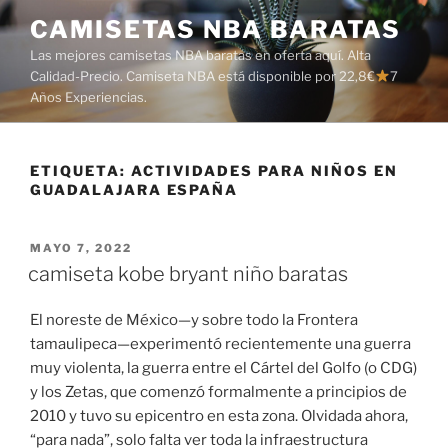
Saltar
CAMISETAS NBA BARATAS
al
Las mejores camisetas NBA baratas en oferta aquí. Alta
contenido
Calidad-Precio. Camiseta NBA está disponible por 22,8€
7
Años Experiencias.
ETIQUETA:
ACTIVIDADES PARA NIÑOS EN
GUADALAJARA ESPAÑA
PUBLICADO
MAYO 7, 2022
EL
camiseta kobe bryant niño baratas
El noreste de México—y sobre todo la Frontera
tamaulipeca—experimentó recientemente una guerra
muy violenta, la guerra entre el Cártel del Golfo (o CDG)
y los Zetas, que comenzó formalmente a principios de
2010 y tuvo su epicentro en esta zona. Olvidada ahora,
“para nada”, solo falta ver toda la infraestructura