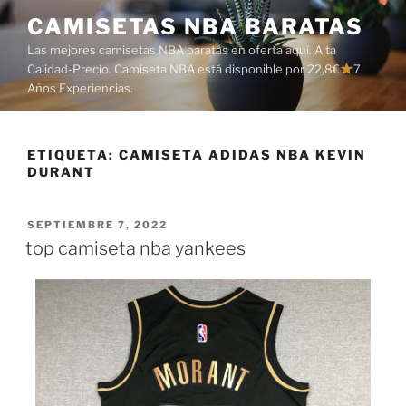
Saltar
CAMISETAS NBA BARATAS
al
Las mejores camisetas NBA baratas en oferta aquí. Alta
contenido
Calidad-Precio. Camiseta NBA está disponible por 22,8€
7
Años Experiencias.
ETIQUETA:
CAMISETA ADIDAS NBA KEVIN
DURANT
PUBLICADO
SEPTIEMBRE 7, 2022
EL
top camiseta nba yankees