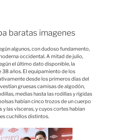
ba baratas imagenes
 según algunos, con dudoso fundamento,
oderna occidental. A mitad de julio,
egún el último dato disponible, la
 38 años. El equipamiento de los
cativamente desde los primeros días del
 vestían gruesas camisas de algodón,
illas, medias hasta las rodillas y rígidas
bolsas habían cinco trozos de un cuerpo
es y las vísceras, y cuyos cortes habían
es cuchillos distintos.