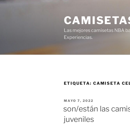
Saltar
al
CAMISETA
contenido
Las mejores camisetas NBA bar
Experiencias.
ETIQUETA:
CAMISETA CE
PUBLICADO
MAYO 7, 2022
EL
son/están las cami
juveniles