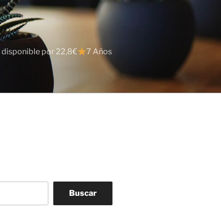
 disponible por 22,8€
7 Años
Buscar