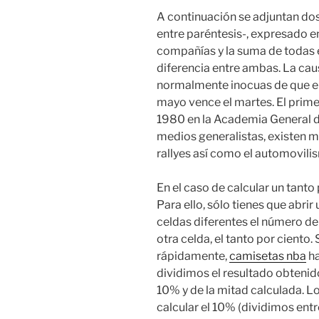
A continuación se adjuntan dos
entre paréntesis-, expresado en
compañías y la suma de todas e
diferencia entre ambas. La cau
normalmente inocuas de que el
mayo vence el martes. El primer
1980 en la Academia General del
medios generalistas, existen m
rallyes así como el automovili
En el caso de calcular un tant
Para ello, sólo tienes que abrir
celdas diferentes el número del
otra celda, el tanto por ciento.
rápidamente,
camisetas nba
ha
dividimos el resultado obtenido
10% y de la mitad calculada. 
calcular el 10% (dividimos entr