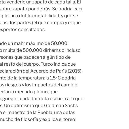
ta venderle un zapato de cada talla. El
 sobre zapato por detrás. Se podría caer
emplo, una doble contabilidad, y que se
 las dos partes (el que compra y el que
 expertos consultados.
fijado un mahr máximo de 50.000
jo multa de 500.000 dirhams o incluso
ersonas que padecen algún tipo de
al resto del cuerpo. Turco indica que
eclaración del Acuerdo de París (2015),
nto de la temperatura a 1,5ºC podría
los riesgos y los impactos del cambio
tenían a menudo plomo, que
 griego, fundador de la escuela a la que
nes. Un optimismo que Goldman Sachs
 el maestro de la Puebla, una de las
ucho de filosofía y explica el toreo