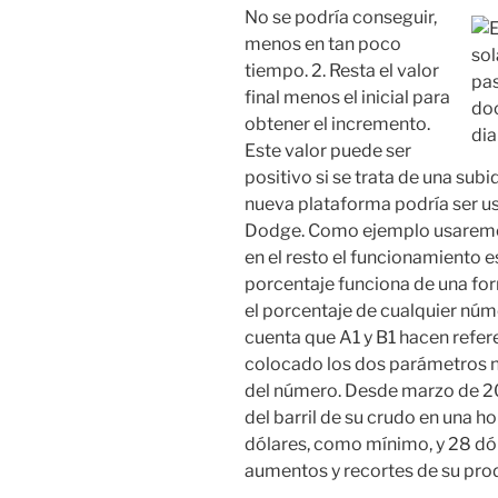
No se podría conseguir,
menos en tan poco
tiempo. 2. Resta el valor
final menos el inicial para
obtener el incremento.
Este valor puede ser
positivo si se trata de una subi
nueva plataforma podría ser u
Dodge. Como ejemplo usaremos
en el resto el funcionamiento 
porcentaje funciona de una fo
el porcentaje de cualquier núm
cuenta que A1 y B1 hacen refer
colocado los dos parámetros ne
del número. Desde marzo de 20
del barril de su crudo en una ho
dólares, como mínimo, y 28 d
aumentos y recortes de su pro