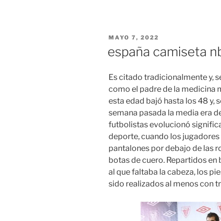
PUBLICADO
MAYO 7, 2022
EL
españa camiseta n
Es citado tradicionalmente y,
como el padre de la medicina m
esta edad bajó hasta los 48 y, s
semana pasada la media era de
futbolistas evolucionó signifi
deporte, cuando los jugadores
pantalones por debajo de las rod
botas de cuero. Repartidos en 
al que faltaba la cabeza, los pi
sido realizados al menos con tr