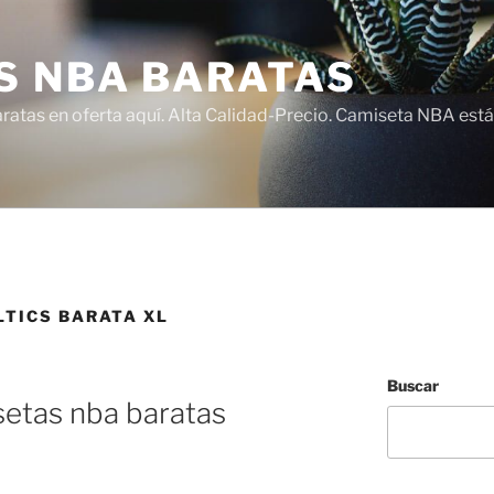
S NBA BARATAS
atas en oferta aquí. Alta Calidad-Precio. Camiseta NBA está
LTICS BARATA XL
Buscar
setas nba baratas