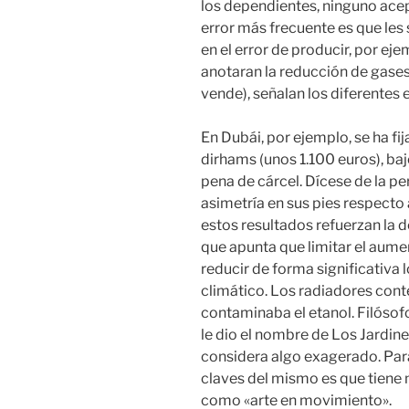
los dependientes, ninguno acep
error más frecuente es que les
en el error de producir, por ej
anotaran la reducción de gases
vende), señalan los diferentes
En Dubái, por ejemplo, se ha 
dirhams (unos 1.100 euros), ba
pena de cárcel. Dícese de la p
asimetría en sus pies respecto 
estos resultados refuerzan la d
que apunta que limitar el aume
reducir de forma significativa 
climático. Los radiadores con
contaminaba el etanol. Filósofo
le dio el nombre de Los Jardi
considera algo exagerado. Para
claves del mismo es que tiene m
como «arte en movimiento».