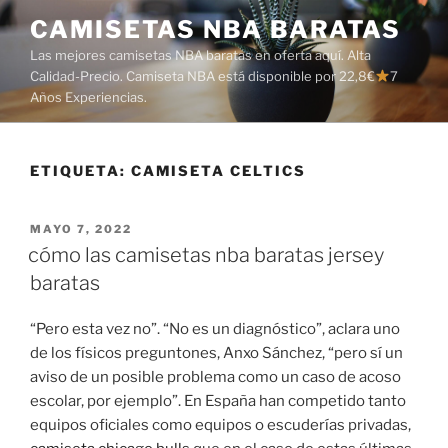
Saltar
CAMISETAS NBA BARATAS
al
Las mejores camisetas NBA baratas en oferta aquí. Alta
contenido
Calidad-Precio. Camiseta NBA está disponible por 22,8€
7
Años Experiencias.
ETIQUETA:
CAMISETA CELTICS
PUBLICADO
MAYO 7, 2022
EL
cómo las camisetas nba baratas jersey
baratas
“Pero esta vez no”. “No es un diagnóstico”, aclara uno
de los físicos preguntones, Anxo Sánchez, “pero sí un
aviso de un posible problema como un caso de acoso
escolar, por ejemplo”. En España han competido tanto
equipos oficiales como equipos o escuderías privadas,