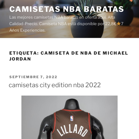
Saltar
CAMISETAS NBA BARATAS
al
Las mejores camisetas NBA baratas en oferta aquí. Alta
contenido
Calidad-Precio. Camiseta NBA está disponible por 22,8€
7
Años Experiencias.
ETIQUETA:
CAMISETA DE NBA DE MICHAEL
JORDAN
PUBLICADO
SEPTIEMBRE 7, 2022
EL
camisetas city edition nba 2022