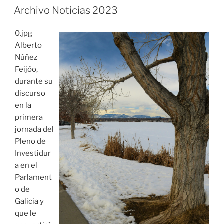
EL
Archivo Noticias 2023
0.jpg
Alberto
Núñez
Feijóo,
durante su
discurso
en la
primera
jornada del
Pleno de
Investidur
a en el
Parlament
o de
Galicia y
que le