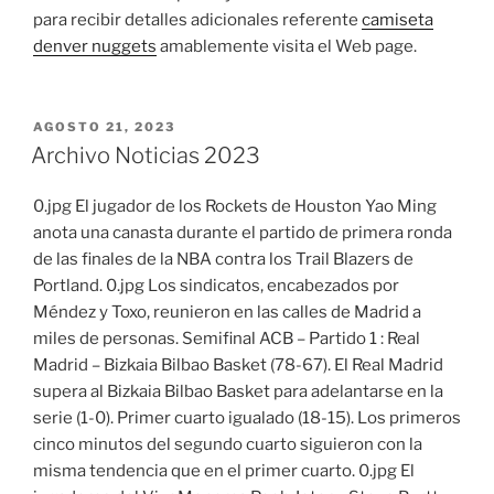
para recibir detalles adicionales referente
camiseta
denver nuggets
amablemente visita el Web page.
PUBLICADO
AGOSTO 21, 2023
EL
Archivo Noticias 2023
0.jpg El jugador de los Rockets de Houston Yao Ming
anota una canasta durante el partido de primera ronda
de las finales de la NBA contra los Trail Blazers de
Portland. 0.jpg Los sindicatos, encabezados por
Méndez y Toxo, reunieron en las calles de Madrid a
miles de personas. Semifinal ACB – Partido 1 : Real
Madrid – Bizkaia Bilbao Basket (78-67). El Real Madrid
supera al Bizkaia Bilbao Basket para adelantarse en la
serie (1-0). Primer cuarto igualado (18-15). Los primeros
cinco minutos del segundo cuarto siguieron con la
misma tendencia que en el primer cuarto. 0.jpg El