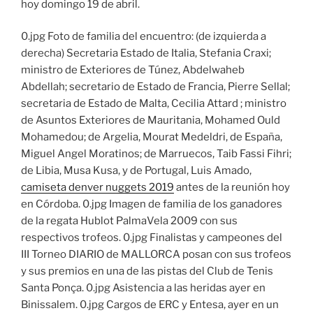
hoy domingo 19 de abril.
0.jpg Foto de familia del encuentro: (de izquierda a
derecha) Secretaria Estado de Italia, Stefania Craxi;
ministro de Exteriores de Túnez, Abdelwaheb
Abdellah; secretario de Estado de Francia, Pierre Sellal;
secretaria de Estado de Malta, Cecilia Attard ; ministro
de Asuntos Exteriores de Mauritania, Mohamed Ould
Mohamedou; de Argelia, Mourat Medeldri, de España,
Miguel Angel Moratinos; de Marruecos, Taib Fassi Fihri;
de Libia, Musa Kusa, y de Portugal, Luis Amado,
camiseta denver nuggets 2019
antes de la reunión hoy
en Córdoba. 0.jpg Imagen de familia de los ganadores
de la regata Hublot PalmaVela 2009 con sus
respectivos trofeos. 0.jpg Finalistas y campeones del
III Torneo DIARIO de MALLORCA posan con sus trofeos
y sus premios en una de las pistas del Club de Tenis
Santa Ponça. 0.jpg Asistencia a las heridas ayer en
Binissalem. 0.jpg Cargos de ERC y Entesa, ayer en un