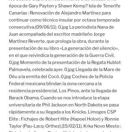
época de Gary Payton y Shawn Kemp? Isla de Tenerife
Canarias : Renovación de Alejandro Martínez para
continuar como técnico insular por octava temporada
consecutiva.(09/06/11). 0.jpg La periodista Nana de
Juan acompañada del escritor madrileño Jorge
Martínez Reverte, que prologa la obra, durante la
presentación de su libro «La generación del silencio»,
en el que reivindica la generación de la Guerra Civil.
0.jpg Momento de la presentación de la Regata Hublot
Palmavela, celebrada ayer. 0.jpg Llegada de la Mare de
Déu a la ermita del Cocó. 0.jpg Coches de la Policía
Federal mexicana blindan la zona cercana a la
residencia presidencial, Los Pinos, ante la llegada de
Barack Obama. Cuando se nos introduce la etapa
universitaria de Phil Jackson en North Dakota se pasa
rápidamente a su llegada a los Knicks. Limoges CSP
Elite : Fichajes de Robert Hite (Hapoel Holon) y Ronnie
Taylor (Pau-Lacq-Orthez).(15/02/11). Krka Novo Mesto :