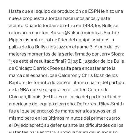
Hasta que el equipo de producción de ESPN le hizo una
nueva propuesta a Jordan hace unos años, y este
aceptó. Cuando Jordan se retiró en 1993, los Bulls se
reforzaron con Toni Kukoc (¡Kukoc!) mientras Scottie
Pippen asumía el rol de líder del equipo. Vivimos la
paliza de los Bulls a los Jazz en el game 3. Y uno de los
mejores momentos de la serie, firmado por Jerry Sloan:
“¿es este el resultado final? 0.jpg El jugador de los Bulls
de Chicago Derrick Rose salta para encestar ante la
marca del español José Calderón y Chris Bosh de los
Raptors de Toronto durante el último cuarto del partido
de la NBA que se disputa en el United Center de
Chicago, Illinois (EEUU). En el inicio del partido el único
americano del equipo alcarreño, DeForrest Riley-Smith
fue el que se encargó de mantener a los suyos en el
mismo pero en los últimos minutos del primer cuarto
el Oviedo apretó su defensa ante las dificultades de los
vistantes para anotar y surgió la figura de un excelso