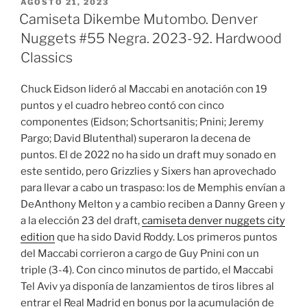
PUBLICADO
AGOSTO 21, 2023
EL
Camiseta Dikembe Mutombo. Denver
Nuggets #55 Negra. 2023-92. Hardwood
Classics
Chuck Eidson lideró al Maccabi en anotación con 19
puntos y el cuadro hebreo contó con cinco
componentes (Eidson; Schortsanitis; Pnini; Jeremy
Pargo; David Blutenthal) superaron la decena de
puntos. El de 2022 no ha sido un draft muy sonado en
este sentido, pero Grizzlies y Sixers han aprovechado
para llevar a cabo un traspaso: los de Memphis envían a
DeAnthony Melton y a cambio reciben a Danny Green y
a la elección 23 del draft,
camiseta denver nuggets city
edition
que ha sido David Roddy. Los primeros puntos
del Maccabi corrieron a cargo de Guy Pnini con un
triple (3-4). Con cinco minutos de partido, el Maccabi
Tel Aviv ya disponía de lanzamientos de tiros libres al
entrar el Real Madrid en bonus por la acumulación de