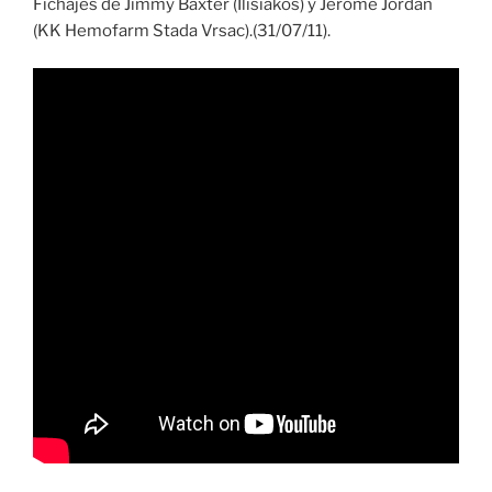
Fichajes de Jimmy Baxter (Ilisiakos) y Jerome Jordan
(KK Hemofarm Stada Vrsac).(31/07/11).