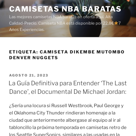
Saltar
CAMISETAS NBA BARATAS
al
Las mejores camisetas NBA baratas en oferta aquí. Alta
contenido
Calidad-Precio. Camiseta NBA está disponible por 22,8€
7
Años Experiencias.
ETIQUETA:
CAMISETA DIKEMBE MUTOMBO
DENVER NUGGETS
PUBLICADO
AGOSTO 21, 2023
EL
La Guía Definitiva para Entender ‘The Last
Dance’, el Documental De Michael Jordan:
¿Sería una locura si Russell Westbrook, Paul George y
el Oklahoma City Thunder rindieran homenaje a la
ciudad que anteriormente albergase al equipo al ir al
tabloncillo la próxima temporada en camisetas retro de
los Seattle SuperSonics, similares a las usadas en la