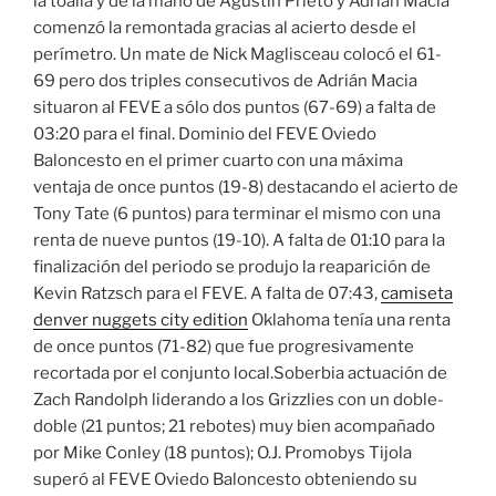
la toalla y de la mano de Agustín Prieto y Adrián Macia
comenzó la remontada gracias al acierto desde el
perímetro. Un mate de Nick Maglisceau colocó el 61-
69 pero dos triples consecutivos de Adrián Macia
situaron al FEVE a sólo dos puntos (67-69) a falta de
03:20 para el final. Dominio del FEVE Oviedo
Baloncesto en el primer cuarto con una máxima
ventaja de once puntos (19-8) destacando el acierto de
Tony Tate (6 puntos) para terminar el mismo con una
renta de nueve puntos (19-10). A falta de 01:10 para la
finalización del periodo se produjo la reaparición de
Kevin Ratzsch para el FEVE. A falta de 07:43,
camiseta
denver nuggets city edition
Oklahoma tenía una renta
de once puntos (71-82) que fue progresivamente
recortada por el conjunto local.Soberbia actuación de
Zach Randolph liderando a los Grizzlies con un doble-
doble (21 puntos; 21 rebotes) muy bien acompañado
por Mike Conley (18 puntos); O.J. Promobys Tijola
superó al FEVE Oviedo Baloncesto obteniendo su