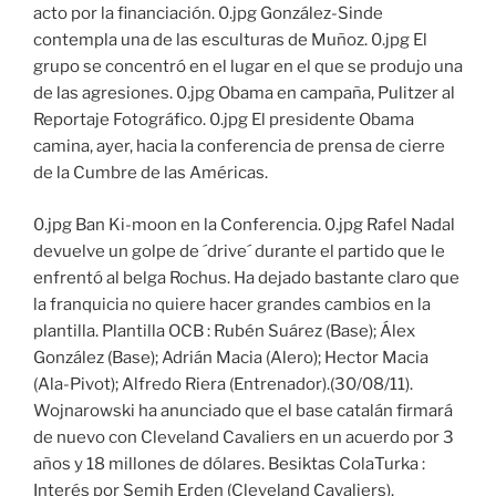
acto por la financiación. 0.jpg González-Sinde
contempla una de las esculturas de Muñoz. 0.jpg El
grupo se concentró en el lugar en el que se produjo una
de las agresiones. 0.jpg Obama en campaña, Pulitzer al
Reportaje Fotográfico. 0.jpg El presidente Obama
camina, ayer, hacia la conferencia de prensa de cierre
de la Cumbre de las Américas.
0.jpg Ban Ki-moon en la Conferencia. 0.jpg Rafel Nadal
devuelve un golpe de ´drive´ durante el partido que le
enfrentó al belga Rochus. Ha dejado bastante claro que
la franquicia no quiere hacer grandes cambios en la
plantilla. Plantilla OCB : Rubén Suárez (Base); Álex
González (Base); Adrián Macia (Alero); Hector Macia
(Ala-Pivot); Alfredo Riera (Entrenador).(30/08/11).
Wojnarowski ha anunciado que el base catalán firmará
de nuevo con Cleveland Cavaliers en un acuerdo por 3
años y 18 millones de dólares. Besiktas ColaTurka :
Interés por Semih Erden (Cleveland Cavaliers).