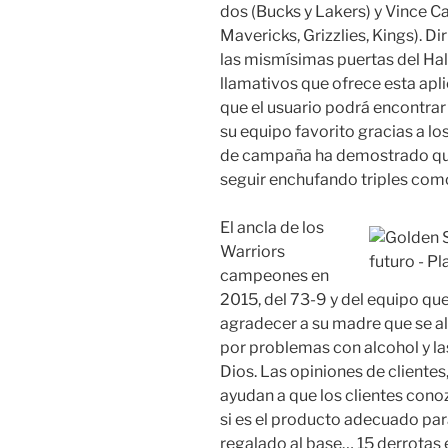
dos (Bucks y Lakers) y Vince Ca
Mavericks, Grizzlies, Kings). Di
las mismísimas puertas del Hal
llamativos que ofrece esta apli
que el usuario podrá encontrar
su equipo favorito gracias a l
de campaña ha demostrado que
seguir enchufando triples com
El ancla de los
Warriors
campeones en
2015, del 73-9 y del equipo qu
agradecer a su madre que se al
por problemas con alcohol y la
Dios. Las opiniones de clientes
ayudan a que los clientes con
si es el producto adecuado para
regalado al base… 15 derrotas 