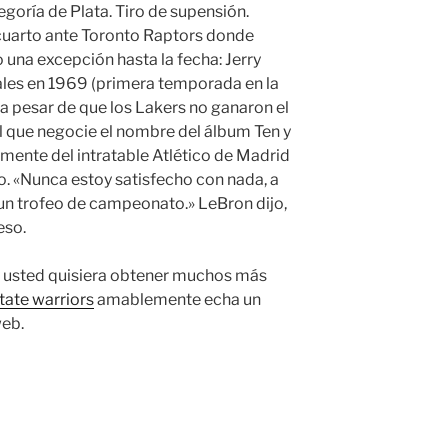
goría de Plata. Tiro de supensión.
 cuarto ante Toronto Raptors donde
 una excepción hasta la fecha: Jerry
ales en 1969 (primera temporada en la
a pesar de que los Lakers no ganaron el
el que negocie el nombre del álbum Ten y
emente del intratable Atlético de Madrid
. «Nunca estoy satisfecho con nada, a
n trofeo de campeonato.» LeBron dijo,
eso.
o y usted quisiera obtener muchos más
tate warriors
amablemente echa un
web.