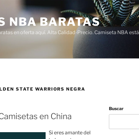
S NBA BARATAS
atas en oferta aquí. Alta Calidad-Precio. Camiseta NBA está
LDEN STATE WARRIORS NEGRA
Buscar
 Camisetas en China
Si eres amante del