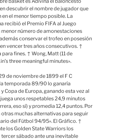
bre basket es Adivina el baloncesto
 en descubrir el nombre de jugador que
 en el menor tiempo posible. La
na recibió el Premio FIFA al Juego
con menor número de amonestaciones
 además conservar el trofeo en posesión
en vencer tres años consecutivos. ↑
 para fines. ↑ Wong, Matt (11 de
n’s three meaningful minutes».
 29 de noviembre de 1899 el F C
 la temporada 89/90 lo ganaría
 y Copa de Europa, ganando esta vez al
juega unos respetables 24,9 minutos
rrera, eso sí) y promedia 12,4 puntos. Por
en otras muchas alternativas para seguir
ario del Fútbol 94/95». El Gráfico. ↑
e los Golden State Warriors los
l tercer sábado ante una inevitable