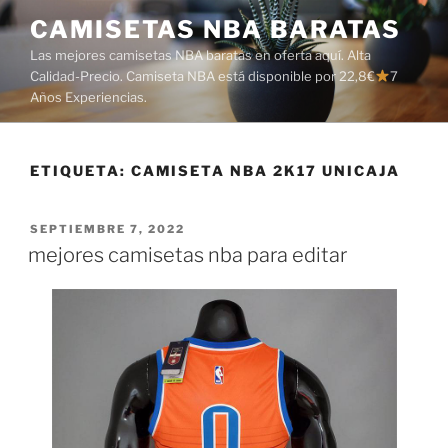
Saltar
CAMISETAS NBA BARATAS
al
Las mejores camisetas NBA baratas en oferta aquí. Alta
contenido
Calidad-Precio. Camiseta NBA está disponible por 22,8€
7
Años Experiencias.
ETIQUETA:
CAMISETA NBA 2K17 UNICAJA
PUBLICADO
SEPTIEMBRE 7, 2022
EL
mejores camisetas nba para editar