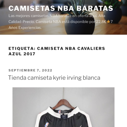
Saltar
CAMISETAS NBA BARATAS
al
Las mejores camisetas NBA baratas en oferta aquí. Alta
contenido
Calidad-Precio. Camiseta NBA está disponible por 22,8€
7
Años Experiencias.
ETIQUETA:
CAMISETA NBA CAVALIERS
AZUL 2017
PUBLICADO
SEPTIEMBRE 7, 2022
EL
Tienda camiseta kyrie irving blanca