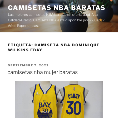
Saltar
CAMISETAS NBA BARATAS
al
Las mejores camisetas NBA baratas en oferta aquí. Alta
contenido
Calidad-Precio. Camiseta NBA está disponible por 22,8€
7
Años Experiencias.
ETIQUETA:
CAMISETA NBA DOMINIQUE
WILKINS EBAY
PUBLICADO
SEPTIEMBRE 7, 2022
EL
camisetas nba mujer baratas