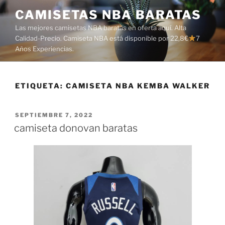
Saltar
CAMISETAS NBA BARATAS
al
Las mejores camisetas NBA baratas en oferta aquí. Alta
contenido
Calidad-Precio. Camiseta NBA está disponible por 22,8€
7
Años Experiencias.
ETIQUETA:
CAMISETA NBA KEMBA WALKER
PUBLICADO
SEPTIEMBRE 7, 2022
EL
camiseta donovan baratas