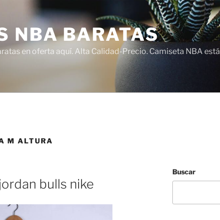
S NBA BARATAS
atas en oferta aquí. Alta Calidad-Precio. Camiseta NBA está
A M ALTURA
Buscar
ordan bulls nike