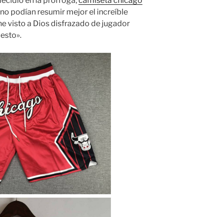
decidió en la prórroga,
camiseta chicago
 no podían resumir mejor el increíble
he visto a Dios disfrazado de jugador
esto».