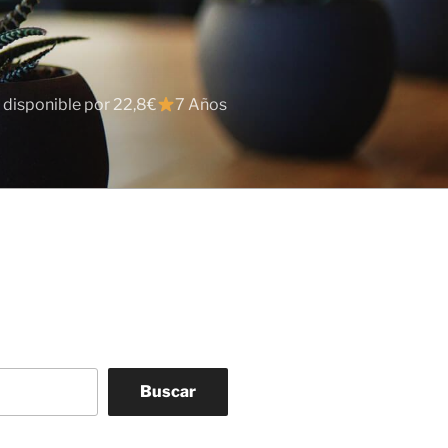
 disponible por 22,8€
7 Años
Buscar