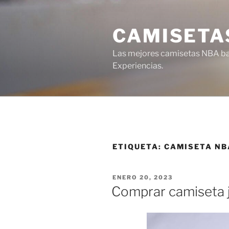
Saltar
al
CAMISETA
contenido
Las mejores camisetas NBA bar
Experiencias.
ETIQUETA:
CAMISETA NB
PUBLICADO
ENERO 20, 2023
EL
Comprar camiseta j