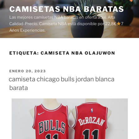
Saltar
CAMISETAS NBA BARATAS
al
Las mejores camisetas NBA baratas en oferta aquí. Alta
contenido
Calidad-Precio. Camiseta NBA está disponible por 22,8€
7
Años Experiencias.
ETIQUETA:
CAMISETA NBA OLAJUWON
PUBLICADO
ENERO 20, 2023
EL
camiseta chicago bulls jordan blanca
barata