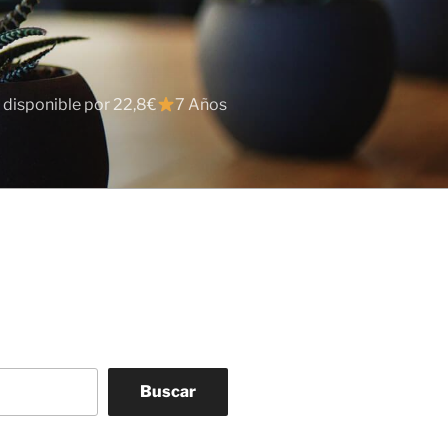
 disponible por 22,8€
7 Años
Buscar