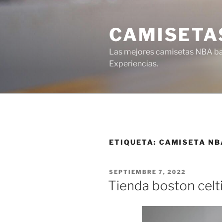
Saltar
al
CAMISETA
contenido
Las mejores camisetas NBA bar
Experiencias.
ETIQUETA:
CAMISETA NB
PUBLICADO
SEPTIEMBRE 7, 2022
EL
Tienda boston celt