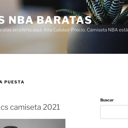
S NBA BARATAS
atas en oferta aquí. Alta Calidad-Precio. Camiseta NBA está
A PUESTA
Buscar
ics camiseta 2021