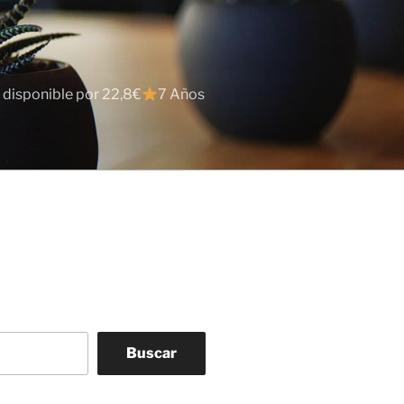
 disponible por 22,8€
7 Años
Buscar