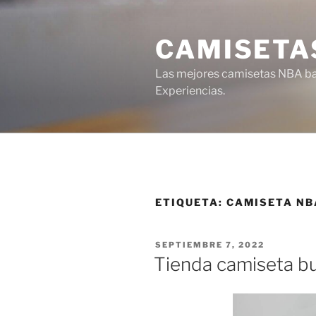
Saltar
al
CAMISETA
contenido
Las mejores camisetas NBA bar
Experiencias.
ETIQUETA:
CAMISETA NB
PUBLICADO
SEPTIEMBRE 7, 2022
EL
Tienda camiseta bu