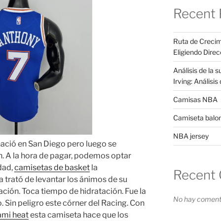
Recent 
Ruta de Crecim
Eligiendo Direc
Análisis de la 
Irving: Análisi
Camisas NBA
Camiseta balo
NBA jersey
nació en San Diego pero luego se
n. A la hora de pagar, podemos optar
dad,
camisetas de basket
la
Recent
a trató de levantar los ánimos de su
ación. Toca tiempo de hidratación. Fue la
No hay comenta
 Sin peligro este córner del Racing. Con
ami heat
esta camiseta hace que los