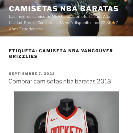
Saltar
CAMISETAS NBA BARATAS
al
Las mejores camisetas NBA baratas en oferta aquí. Alta
contenido
Calidad-Precio. Camiseta NBA está disponible por 22,8€
7
Años Experiencias.
ETIQUETA:
CAMISETA NBA VANCOUVER
GRIZZLIES
PUBLICADO
SEPTIEMBRE 7, 2022
EL
Comprar camisetas nba baratas 2018