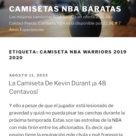
Saltar
CAMISETAS NBA BARATAS
al
Las mejores camisetas NBA baratas en oferta aquí. Alta
contenido
Calidad-Precio. Camiseta NBA está disponible por 22,8€
7
Años Experiencias.
ETIQUETA:
CAMISETA NBA WARRIORS 2019
2020
PUBLICADO
AGOSTO 11, 2023
EL
La Camiseta De Kevin Durant ¡a 48
Centavos!
Y ello a pesar de que el jugador está lesionado de
gravedad y quizá no pueda pisar las canchas durante la
próxima temporada. Estas son las estrellas de la NBA
con más tirón entre los aficionados. Es decir, qué
equipo tiene la equipación más chula y qué franquicia