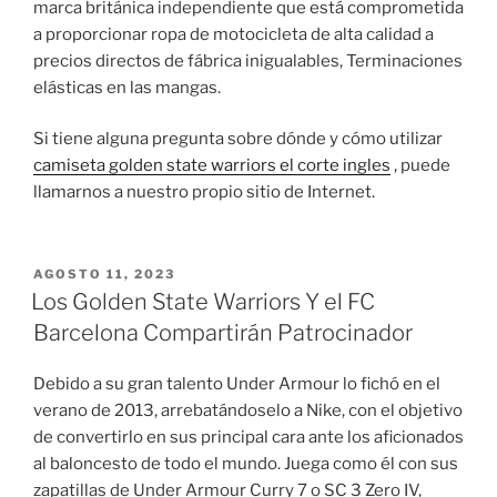
marca británica independiente que está comprometida
a proporcionar ropa de motocicleta de alta calidad a
precios directos de fábrica inigualables, Terminaciones
elásticas en las mangas.
Si tiene alguna pregunta sobre dónde y cómo utilizar
camiseta golden state warriors el corte ingles
, puede
llamarnos a nuestro propio sitio de Internet.
PUBLICADO
AGOSTO 11, 2023
EL
Los Golden State Warriors Y el FC
Barcelona Compartirán Patrocinador
Debido a su gran talento Under Armour lo fichó en el
verano de 2013, arrebatándoselo a Nike, con el objetivo
de convertirlo en sus principal cara ante los aficionados
al baloncesto de todo el mundo. Juega como él con sus
zapatillas de Under Armour Curry 7 o SC 3 Zero IV,