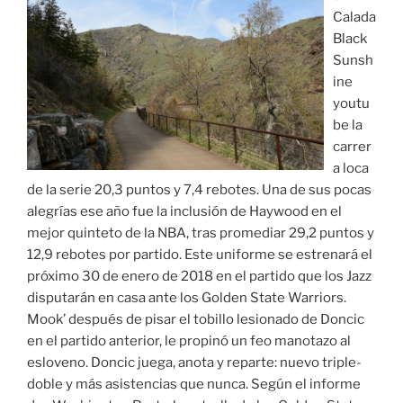
Calada
Black
Sunsh
ine
youtu
be la
carrer
a loca
de la serie 20,3 puntos y 7,4 rebotes. Una de sus pocas
alegrías ese año fue la inclusión de Haywood en el
mejor quinteto de la NBA, tras promediar 29,2 puntos y
12,9 rebotes por partido. Este uniforme se estrenará el
próximo 30 de enero de 2018 en el partido que los Jazz
disputarán en casa ante los Golden State Warriors.
Mook’ después de pisar el tobillo lesionado de Doncic
en el partido anterior, le propinó un feo manotazo al
esloveno. Doncic juega, anota y reparte: nuevo triple-
doble y más asistencias que nunca. Según el informe