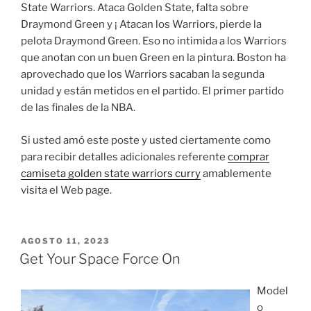
State Warriors. Ataca Golden State, falta sobre
Draymond Green y ¡ Atacan los Warriors, pierde la
pelota Draymond Green. Eso no intimida a los Warriors
que anotan con un buen Green en la pintura. Boston ha
aprovechado que los Warriors sacaban la segunda
unidad y están metidos en el partido. El primer partido
de las finales de la NBA.
Si usted amó este poste y usted ciertamente como
para recibir detalles adicionales referente
comprar
camiseta golden state warriors curry
amablemente
visita el Web page.
PUBLICADO
AGOSTO 11, 2023
EL
Get Your Space Force On
Model
o