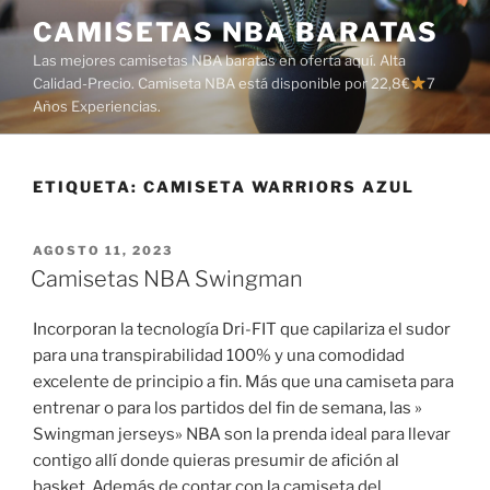
Saltar
CAMISETAS NBA BARATAS
al
Las mejores camisetas NBA baratas en oferta aquí. Alta
contenido
Calidad-Precio. Camiseta NBA está disponible por 22,8€
7
Años Experiencias.
ETIQUETA:
CAMISETA WARRIORS AZUL
PUBLICADO
AGOSTO 11, 2023
EL
Camisetas NBA Swingman
Incorporan la tecnología Dri-FIT que capilariza el sudor
para una transpirabilidad 100% y una comodidad
excelente de principio a fin. Más que una camiseta para
entrenar o para los partidos del fin de semana, las »
Swingman jerseys» NBA son la prenda ideal para llevar
contigo allí donde quieras presumir de afición al
basket. Además de contar con la camiseta del