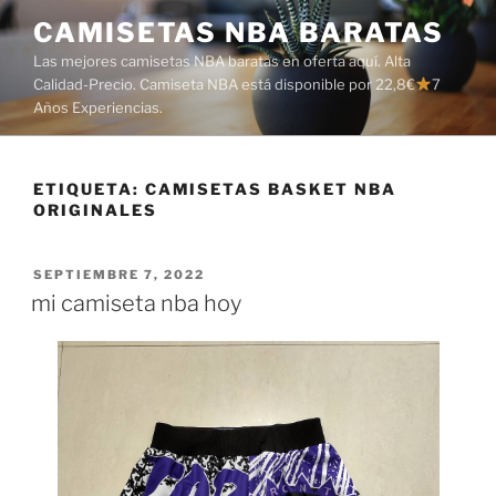
Saltar
CAMISETAS NBA BARATAS
al
Las mejores camisetas NBA baratas en oferta aquí. Alta
contenido
Calidad-Precio. Camiseta NBA está disponible por 22,8€
7
Años Experiencias.
ETIQUETA:
CAMISETAS BASKET NBA
ORIGINALES
PUBLICADO
SEPTIEMBRE 7, 2022
EL
mi camiseta nba hoy