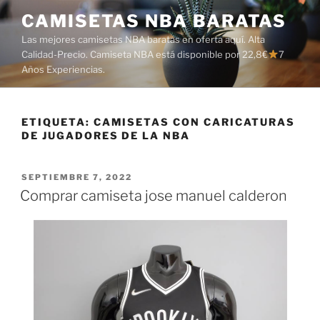
Saltar
CAMISETAS NBA BARATAS
al
Las mejores camisetas NBA baratas en oferta aquí. Alta
contenido
Calidad-Precio. Camiseta NBA está disponible por 22,8€
7
Años Experiencias.
ETIQUETA:
CAMISETAS CON CARICATURAS
DE JUGADORES DE LA NBA
PUBLICADO
SEPTIEMBRE 7, 2022
EL
Comprar camiseta jose manuel calderon