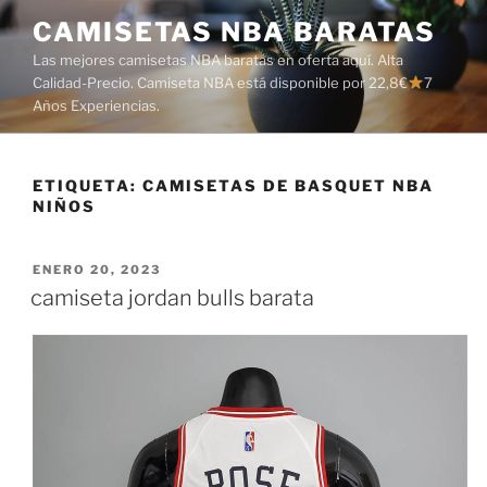
Saltar
CAMISETAS NBA BARATAS
al
Las mejores camisetas NBA baratas en oferta aquí. Alta
contenido
Calidad-Precio. Camiseta NBA está disponible por 22,8€
7
Años Experiencias.
ETIQUETA:
CAMISETAS DE BASQUET NBA
NIÑOS
PUBLICADO
ENERO 20, 2023
EL
camiseta jordan bulls barata