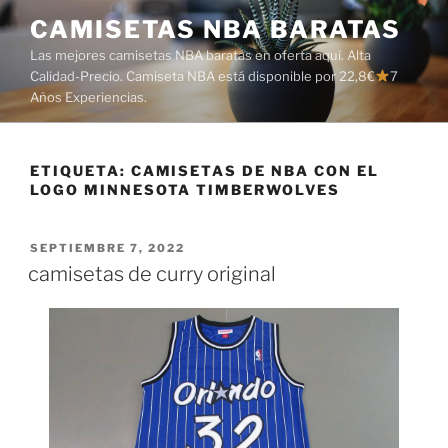
Saltar
CAMISETAS NBA BARATAS
al
Las mejores camisetas NBA baratas en oferta aquí. Alta
contenido
Calidad-Precio. Camiseta NBA está disponible por 22,8€
7
Años Experiencias.
ETIQUETA:
CAMISETAS DE NBA CON EL
LOGO MINNESOTA TIMBERWOLVES
PUBLICADO
SEPTIEMBRE 7, 2022
EL
camisetas de curry original