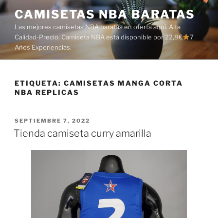
Saltar
CAMISETAS NBA BARATAS
al
Las mejores camisetas NBA baratas en oferta aquí. Alta
contenido
Calidad-Precio. Camiseta NBA está disponible por 22,8€
7
Años Experiencias.
ETIQUETA:
CAMISETAS MANGA CORTA
NBA REPLICAS
PUBLICADO
SEPTIEMBRE 7, 2022
EL
Tienda camiseta curry amarilla