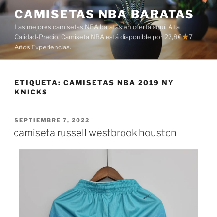
Saltar
CAMISETAS NBA BARATAS
al
Las mejores camisetas NBA baratas en oferta aquí. Alta
contenido
Calidad-Precio. Camiseta NBA está disponible por 22,8€
7
Años Experiencias.
ETIQUETA:
CAMISETAS NBA 2019 NY
KNICKS
PUBLICADO
SEPTIEMBRE 7, 2022
EL
camiseta russell westbrook houston