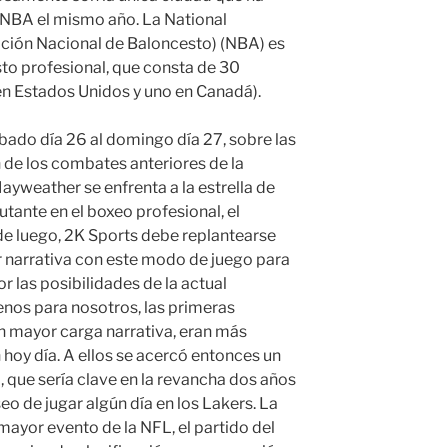
a NBA el mismo año. La National
ación Nacional de Baloncesto) (NBA) es
to profesional, que consta de 30
n Estados Unidos y uno en Canadá).
ado día 26 al domingo día 27, sobre las
 de los combates anteriores de la
Mayweather se enfrenta a la estrella de
utante en el boxeo profesional, el
e luego, 2K Sports debe replantearse
ar narrativa con este modo de juego para
r las posibilidades de la actual
enos para nosotros, las primeras
 mayor carga narrativa, eran más
 hoy día. A ellos se acercó entonces un
, que sería clave en la revancha dos años
seo de jugar algún día en los Lakers. La
ayor evento de la NFL, el partido del