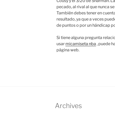
Cousy y el 3/20 de Sharman. La
pecado, al rival al que nunca se
También debes tener en cuenta 
resultado, ya que a veces pued
de puntos o por un hándicap po
Si tiene alguna pregunta rela
usar
micamiseta nba
, puede h
página web.
Archives