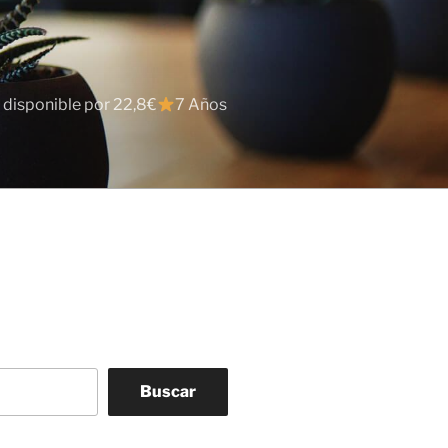
 disponible por 22,8€
7 Años
Buscar