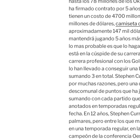
hasta los 78 millones de los O
ha firmado contrato por 5 año
tienen un costo de 4700 millon
millones de dólares,
camiseta d
aproximadamente 147 mil dólare
mantendrá jugando 5 años más 
lo mas probable es que lo hag
está en la cúspide de su carrera
carrera profesional con los Gol
lo han llevado a conseguir un
sumando 3 en total. Stephen C
por muchas razones, pero una d
descomunal de puntos que ha ju
sumando con cada partido que 
anotados en temporadas regular
fecha. En 12 años, Stephen Cu
palmares, pero entre los que m
en una temporada regular, en 
campeón de la conferencia Oes