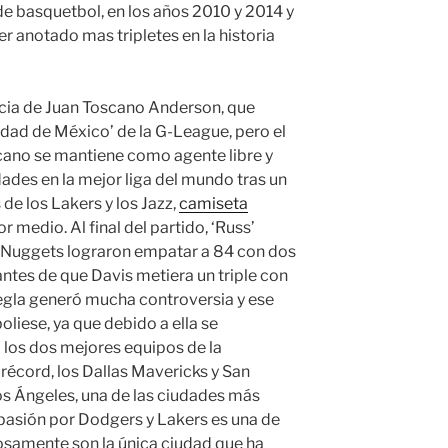
de basquetbol, en los años 2010 y 2014 y
er anotado mas tripletes en la historia
ncia de Juan Toscano Anderson, que
udad de México’ de la G-League, pero el
no se mantiene como agente libre y
dades en la mejor liga del mundo tras un
 de los Lakers y los Jazz,
camiseta
 medio. Al final del partido, ‘Russ’
 Nuggets lograron empatar a 84 con dos
antes de que Davis metiera un triple con
 regla generó mucha controversia y ese
oliese, ya que debido a ella se
los dos mejores equipos de la
récord, los Dallas Mavericks y San
os Ángeles, una de las ciudades más
pasión por Dodgers y Lakers es una de
iosamente son la única ciudad que ha