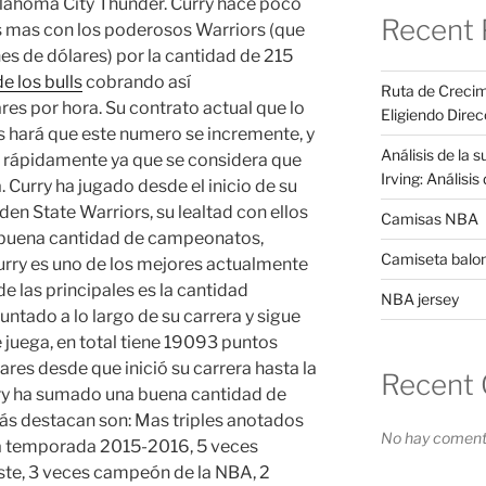
klahoma City Thunder. Curry hace poco
Recent 
s mas con los poderosos Warriors (que
es de dólares) por la cantidad de 215
e los bulls
cobrando así
Ruta de Crecim
s por hora. Su contrato actual que lo
Eligiendo Direc
hará que este numero se incremente, y
Análisis de la 
a rápidamente ya que se considera que
Irving: Análisi
. Curry ha jugado desde el inicio de su
den State Warriors, su lealtad con ellos
Camisas NBA
a buena cantidad de campeonatos,
Camiseta balo
urry es uno de los mejores actualmente
e las principales es la cantidad
NBA jersey
ntado a lo largo de su carrera y sigue
juega, en total tiene 19093 puntos
es desde que inició su carrera hasta la
Recent
rry ha sumado una buena cantidad de
ás destacan son: Mas triples anotados
No hay comenta
la temporada 2015-2016, 5 veces
te, 3 veces campeón de la NBA, 2