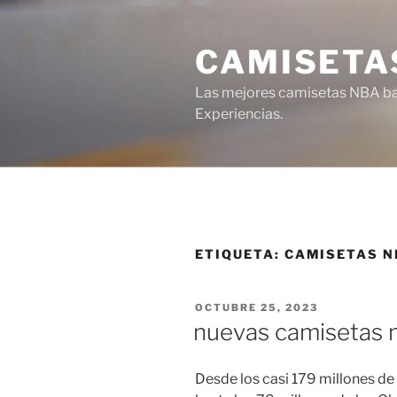
Saltar
al
CAMISETA
contenido
Las mejores camisetas NBA bar
Experiencias.
ETIQUETA:
CAMISETAS N
PUBLICADO
OCTUBRE 25, 2023
EL
nuevas camisetas 
Desde los casi 179 millones de