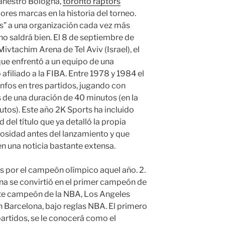
canestro Bologna,
toronto raptors
ores marcas en la historia del torneo.
as” a una organización cada vez más
no saldrá bien. El 8 de septiembre de
ivtachim Arena de Tel Aviv (Israel), el
ue enfrentó a un equipo de una
 afiliado a la FIBA. Entre 1978 y 1984 el
unfos en tres partidos, jugando con
s de una duración de 40 minutos (en la
tos). Este año 2K Sports ha incluido
 del título que ya detalló la propia
sidad antes del lanzamiento y que
 una noticia bastante extensa.
 por el campeón olímpico aquel año. 2.
na se convirtió en el primer campeón de
ente campeón de la NBA, Los Angeles
n Barcelona, bajo reglas NBA. El primero
artidos, se le conocerá como el