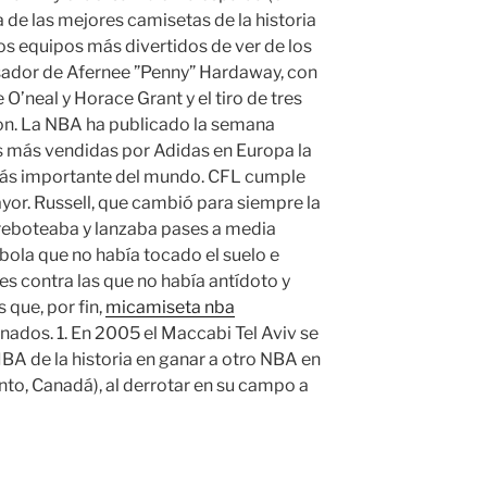
a de las mejores camisetas de la historia
os equipos más divertidos de ver de los
asador de Afernee ”Penny” Hardaway, con
e O’neal y Horace Grant y el tiro de tres
on. La NBA ha publicado la semana
as más vendidas por Adidas en Europa la
más importante del mundo. CFL cumple
ayor. Russell, que cambió para siempre la
 reboteaba y lanzaba pases a media
bola que no había tocado el suelo e
es contra las que no había antídoto y
 que, por fin,
micamiseta nba
nados. 1. En 2005 el Maccabi Tel Aviv se
IBA de la historia en ganar a otro NBA en
to, Canadá), al derrotar en su campo a