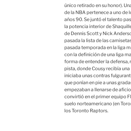
único retirado en su honor). Un
de la NBA pertenece a uno de l
años 90. Se juntó el talento p
la potencia interior de Shaquill
de Dennis Scott y Nick Anders
pasada la lista de las camiset
pasada temporada en la liga 
con la definición de una liga m
forma de entender la defensa,
pista, donde Cousy recibía una 
iniciaba unas contras fulgurant
que ponían en pie a unas gradas
empezaban a llenarse de aficio
convirtió en el primer equipo F
suelo norteamericano (en Toron
los Toronto Raptors.