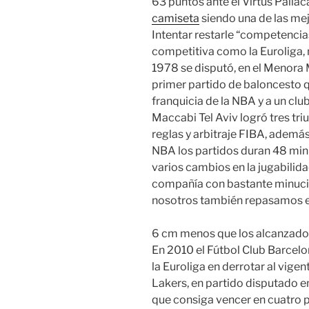
63 puntos ante el Virtus Palla
camiseta
siendo una de las mej
Intentar restarle “competenci
competitiva como la Euroliga, 
1978 se disputó, en el Menora M
primer partido de baloncesto q
franquicia de la NBA y a un club
Maccabi Tel Aviv logró tres tri
reglas y arbitraje FIBA, ademá
NBA los partidos duran 48 minu
varios cambios en la jugabilidad
compañía con bastante minucio
nosotros también repasamos en
6 cm menos que los alcanzados
En 2010 el Fútbol Club Barcelo
la Euroliga en derrotar al vig
Lakers, en partido disputado e
que consiga vencer en cuatro p