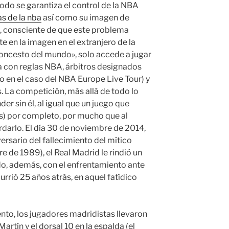
do se garantiza el control de la NBA
s de la nba
así como su imagen de
, consciente de que este problema
e en la imagen en el extranjero de la
oncesto del mundo», solo accede a jugar
a con reglas NBA, árbitros designados
o en el caso del NBA Europe Live Tour) y
 La competición, más allá de todo lo
er sin él, al igual que un juego que
s) por completo, por mucho que al
rdarlo. El día 30 de noviembre de 2014,
versario del fallecimiento del mítico
 de 1989), el Real Madrid le rindió un
, además, con el enfrentamiento ante
urrió 25 años atrás, en aquel fatídico
nto, los jugadores madridistas llevaron
artín y el dorsal 10 en la espalda (el