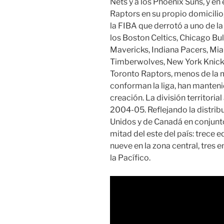
Nets y a los Phoenix Suns, y en
Raptors en su propio domicilio
la FIBA que derrotó a uno de 
los Boston Celtics, Chicago Bul
Mavericks, Indiana Pacers, Mi
Timberwolves, New York Knicks,
Toronto Raptors, menos de la m
conforman la liga, han manten
creación. La división territoria
2004-05. Reflejando la distrib
Unidos y de Canadá en conjunto
mitad del este del país: trece e
nueve en la zona central, tres 
la Pacífico.