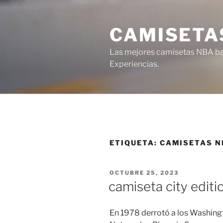
Saltar
al
CAMISETA
contenido
Las mejores camisetas NBA bar
Experiencias.
ETIQUETA:
CAMISETAS N
PUBLICADO
OCTUBRE 25, 2023
EL
camiseta city edit
En 1978 derrotó a los Washingt