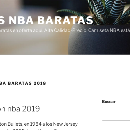
S NBA BARATAS
atas en oferta aquí. Alta Calidad-Precio. Camiseta NBA está
BA BARATAS 2018
Buscar
ion nba 2019
on Bullets, en 1984 a los New Jersey