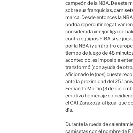
campeón de la NBA. De este mo
sobre sus franquicias,
camiseta
marca. Desde entonces la NBA
podría repercutir negativament
considerada «mejor liga de bal
contra equipos FIBA si se jueg
por la NBA (y un árbitro europe
tiempo de juego de 48 minutos.
acontecido, es imposible entend
transformó (con ayuda de otro
aficionado le (nos) cueste reco
ante la proximidad del 25.ª ani
Fernando Martín (3 de diciembre
emotivo homenaje coincidiendo
el CAI Zaragoza, al igual que oc
día.
Durante la rueda de calentamie
camisetas con el nombre de F. M