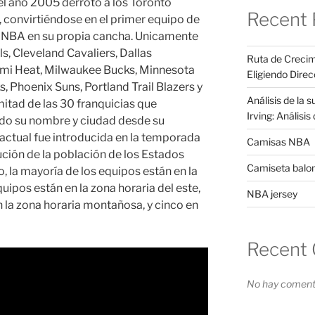
 el año 2005 derrotó a los Toronto
Recent 
, convirtiéndose en el primer equipo de
la NBA en su propia cancha. Unicamente
ls, Cleveland Cavaliers, Dallas
Ruta de Crecim
ami Heat, Milwaukee Bucks, Minnesota
Eligiendo Direc
 Phoenix Suns, Portland Trail Blazers y
Análisis de la 
itad de las 30 franquicias que
Irving: Análisi
ido su nombre y ciudad desde su
l actual fue introducida en la temporada
Camisas NBA
ución de la población de los Estados
Camiseta balo
, la mayoría de los equipos están en la
quipos están en la zona horaria del este,
NBA jersey
en la zona horaria montañosa, y cinco en
Recent
No hay comenta