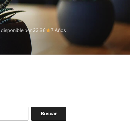
 disponible por 22,8€
7 Años
Buscar