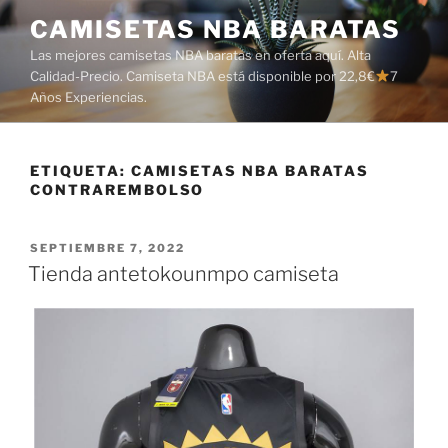
Saltar
CAMISETAS NBA BARATAS
al
Las mejores camisetas NBA baratas en oferta aquí. Alta
contenido
Calidad-Precio. Camiseta NBA está disponible por 22,8€
7
Años Experiencias.
ETIQUETA:
CAMISETAS NBA BARATAS
CONTRAREMBOLSO
PUBLICADO
SEPTIEMBRE 7, 2022
EL
Tienda antetokounmpo camiseta