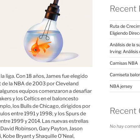
Recent 
Ruta de Crecim
Eligiendo Direc
Análisis de la 
Irving: Análisi
Camisas NBA
Camiseta balo
la liga. Con 18 años, James fue elegido
ft de la NBA de 2003 por Cleveland
NBA jersey
0, algunos equipos comenzaron a desafiar
kers y los Celtics en el baloncesto
lo, los Bulls de Chicago, dirigidos por
Recent
tulos entre 1991 y 1998; y los Spurs de
entre 1999 y 2014. Las nuevas estrellas
No hay comenta
 David Robinson, Gary Payton, Jason
, Kobe Bryant y Shaquille O’Neal,