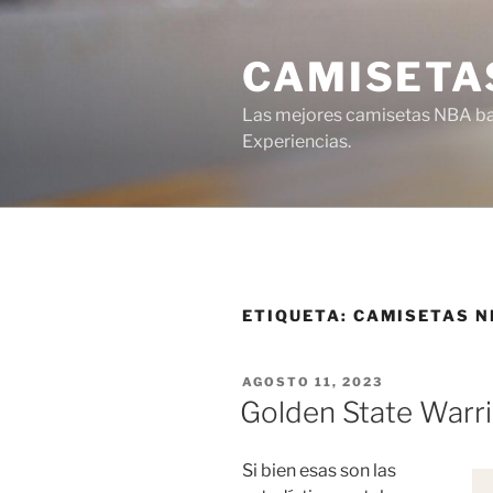
Saltar
al
CAMISETA
contenido
Las mejores camisetas NBA bar
Experiencias.
ETIQUETA:
CAMISETAS N
PUBLICADO
AGOSTO 11, 2023
EL
Golden State Warri
Si bien esas son las