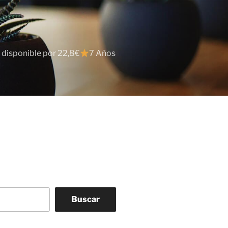
 disponible por 22,8€
7 Años
Buscar