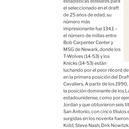
estadísticas estelares para
el seleccionado en el draft
de 25 años de edad, su
número más
impresionante fue 134,1 –
el número de millas entre
Bob Carpenter Center y
MSG de Newark, donde los
T-Wolves (14-53) y los
Knicks (14-53) están
luchando por el peor récord de 
en la primera posición del Dra
Cavaliers. A partir de los 199
la posición dominante de los La
estadounidense, como por ejemp
Jordan y que obtuvieron seis tí
San Antonio, con cinco títulos 
surgidas en los noventa fueron
Kidd, Steve Nash, Dirk Nowitzki