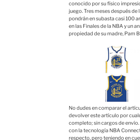
conocido por su físico impres
juego. Tres meses después de l
pondrán en subasta casi 100 art
en las Finales de la NBA y un 
propiedad de su madre, Pam B
No dudes en comparar el artícu
devolver este artículo por cua
completo; sin cargos de envío.
con la tecnología NBA Connect
respecto, pero teniendo en cue