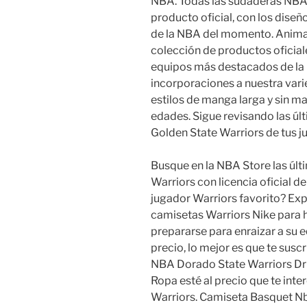
NBA. Todas las sudaderas NBA
producto oficial, con los diseñ
de la NBA del momento. Anima 
colección de productos oficial
equipos más destacados de la 
incorporaciones a nuestra vari
estilos de manga larga y sin m
edades. Sigue revisando las ú
Golden State Warriors de tus j
Busque en la NBA Store las úl
Warriors con licencia oficial de 
jugador Warriors favorito? Exp
camisetas Warriors Nike para 
prepararse para enraizar a su e
precio, lo mejor es que te susc
NBA Dorado State Warriors Dr
Ropa esté al precio que te int
Warriors. Camiseta Basquet Nb