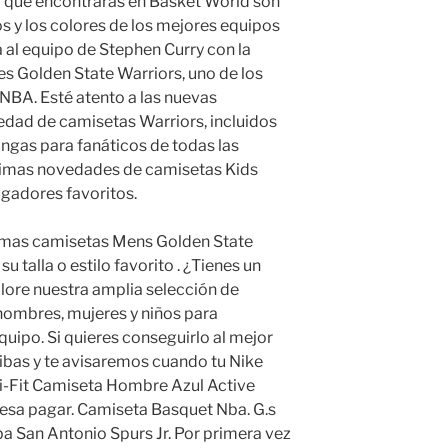
 que encontrarás en Basket World son
os y los colores de los mejores equipos
al equipo de Stephen Curry con la
es Golden State Warriors, uno de los
NBA. Esté atento a las nuevas
edad de camisetas Warriors, incluidos
angas para fanáticos de todas las
ltimas novedades de camisetas Kids
ugadores favoritos.
timas camisetas Mens Golden State
su talla o estilo favorito . ¿Tienes un
lore nuestra amplia selección de
hombres, mujeres y niños para
quipo. Si quieres conseguirlo al mejor
ribas y te avisaremos cuando tu Nike
i-Fit Camiseta Hombre Azul Active
eresa pagar. Camiseta Basquet Nba. G.s
a San Antonio Spurs Jr. Por primera vez