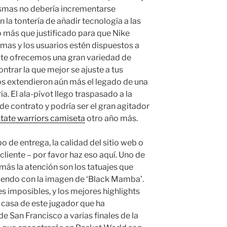
mismas no debería incrementarse
la tontería de añadir tecnología a las
 más que justificado para que Nike
smas y los usuarios estén dispuestos a
o te ofrecemos una gran variedad de
trar la que mejor se ajuste a tus
 extendieron aún más el legado de una
ia. El ala-pívot llego traspasado a la
de contrato y podría ser el gran agitador
tate warriors camiseta
otro año más.
o de entrega, la calidad del sitio web o
 cliente – por favor haz eso aquí. Uno de
más la atención son los tatuajes que
iendo con la imagen de ‘Black Mamba’.
es imposibles, y los mejores highlights
 casa de este jugador que ha
 de San Francisco a varias finales de la