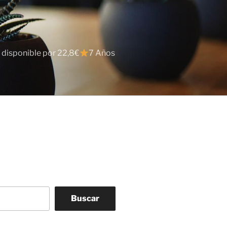
 disponible por 22,8€
7 Años
Buscar