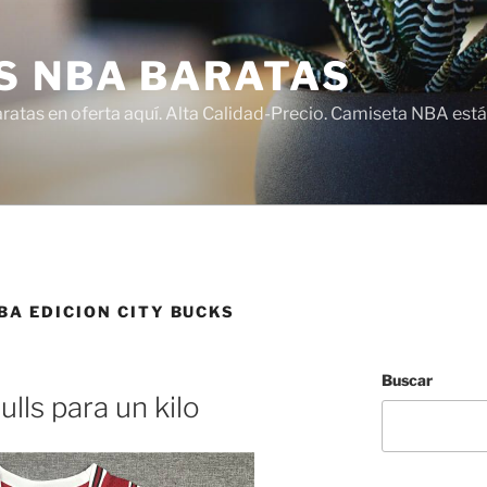
S NBA BARATAS
atas en oferta aquí. Alta Calidad-Precio. Camiseta NBA está
BA EDICION CITY BUCKS
Buscar
lls para un kilo