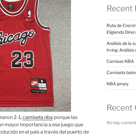
Recent 
Ruta de Crecim
Eligiendo Direc
Análisis de la 
Irving: Análisi
Camisas NBA
Camiseta balo
NBA jersey
Recent
anaron 2-1,
camiseta nba
porque las
No hay comenta
ban mayor importancia a ese juego que
roducido en el país a través del puerto de