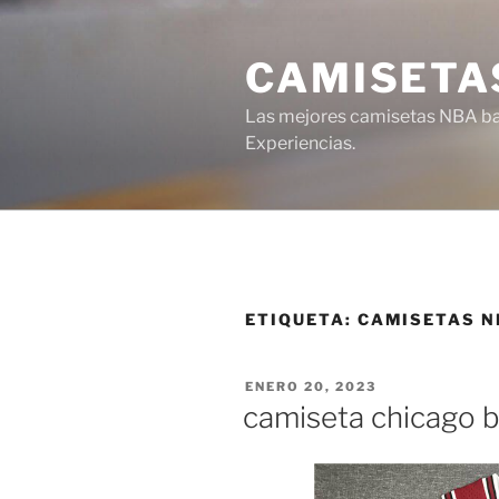
Saltar
al
CAMISETA
contenido
Las mejores camisetas NBA bar
Experiencias.
ETIQUETA:
CAMISETAS N
PUBLICADO
ENERO 20, 2023
EL
camiseta chicago bu