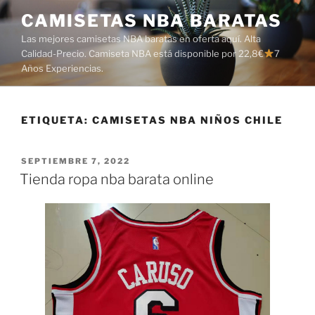
Saltar
CAMISETAS NBA BARATAS
al
Las mejores camisetas NBA baratas en oferta aquí. Alta
contenido
Calidad-Precio. Camiseta NBA está disponible por 22,8€
7
Años Experiencias.
ETIQUETA:
CAMISETAS NBA NIÑOS CHILE
PUBLICADO
SEPTIEMBRE 7, 2022
EL
Tienda ropa nba barata online