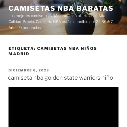
Saltar
CAMISETAS NBA BARATAS
al
Las mejores camisetas NBA baratas en oferta aquí. Alta
contenido
Calidad-Precio. Camiseta NBA está disponible por 22,8€
7
Años Experiencias.
ETIQUETA:
CAMISETAS NBA NIÑOS
MADRID
PUBLICADO
DICIEMBRE 6, 2023
EL
camiseta nba golden state warriors niño