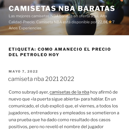
Saltar
CAMISETAS NBA BARATAS
al
Las mejores camisetas NBA baratas en oferta aquí. Alta
contenido
Calidad-Precio. Camiseta NBA está disponible por 22,8€
7
Años Experiencias.
ETIQUETA:
COMO AMANECIO EL PRECIO
DEL PETROLEO HOY
PUBLICADO
MAYO 7, 2022
EL
camiseta nba 2021 2022
Como subrayó ayer,
camisetas de la nba
hoy afirmó de
nuevo que «la puerta sigue abierta» para hablar. En un
comunicado, el club explicó que, el viernes, a todos los
jugadores, entrenadores y empleados se sometieron a
una prueba que ha dado como resultado dos casos
positivos, pero no reveló el nombre del jugador