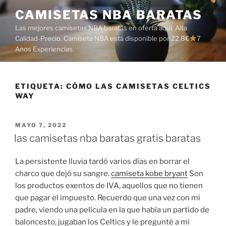
Saltar
CAMISETAS NBA BARATAS
al
Las mejores camisetas NBA baratas en oferta aquí. Alta
contenido
Calidad-Precio. Camiseta NBA está disponible por 22,8€
7
Años Experiencias.
ETIQUETA:
CÓMO LAS CAMISETAS CELTICS
WAY
PUBLICADO
MAYO 7, 2022
EL
las camisetas nba baratas gratis baratas
La persistente lluvia tardó varios días en borrar el
charco que dejó su sangre.
camiseta kobe bryant
Son
los productos exentos de IVA, aquellos que no tienen
que pagar el impuesto. Recuerdo que una vez con mi
padre, viendo una película en la que había un partido de
baloncesto, jugaban los Celtics y le pregunté a mi