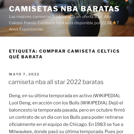
Saltar
CAMISETAS NBA BARATAS
al
Las mejores camisetas NBA baratas en oferta aquí. Alta
contenido
Calidad-Precio. Camiseta NBA está disponible por 22,8€
7
Años Experiencias.
ETIQUETA:
COMPRAR CAMISETA CELTICS
QUÉ BARATA
PUBLICADO
MAYO 7, 2022
EL
camiseta nba all star 2022 baratas
Deng, en su última temporada en activo (WIKIPEDIA).
Luol Deng, en acción con los Bulls (WIKIPEDIA). Dejó el
baloncesto la temporada pasada, pero en octubre firmó
un contrato de un día con los Bulls para poder retirarse
oficialmente en el equipo de Chicago. En 1983 se fue a
Milwaukee, donde pasó su última temporada. Pues por