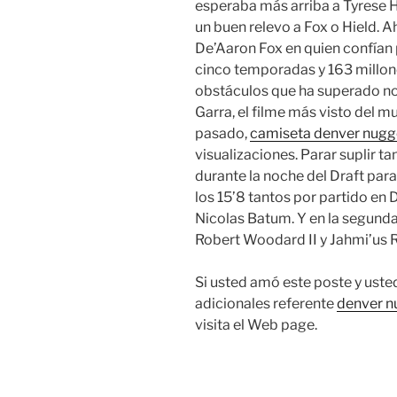
esperaba más arriba a Tyrese 
un buen relevo a Fox o Hield. 
De’Aaron Fox en quien confían
cinco temporadas y 163 millone
obstáculos que ha superado no 
Garra, el filme más visto del m
pasado,
camiseta denver nugg
visualizaciones. Parar suplir t
durante la noche del Draft para 
los 15’8 tantos por partido en D
Nicolas Batum. Y en la segunda
Robert Woodard II y Jahmi’us 
Si usted amó este poste y uste
adicionales referente
denver n
visita el Web page.