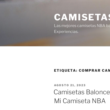
Saltar
al
CAMISETA
contenido
Las mejores camisetas NBA bar
Experiencias.
ETIQUETA:
COMPRAR CAM
PUBLICADO
AGOSTO 21, 2023
EL
Camisetas Balonce
Mi Camiseta NBA