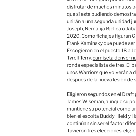
disfrutar de muchos minutos 
que sí esta pudiendo demostrar
unirán a una segunda unidad j
Joseph, Nemanja Bjelica o Jabar
2020. Como fichajes figuran Gl
Frank Kaminsky que puede ser m
Escogieron en el puesto 18 a J
Tyrell Terry,
camiseta denver n
ronda especialista de tres. El 
unos Warriors que volverán a d
después de la nueva lesión de 
Eligieron segundos en el Draft 
James Wiseman, aunque su pol
mantiene su potencial como u
bien el escolta Buddy Hield y 
continúan sin ser el factor dife
Tuvieron tres elecciones, eligi