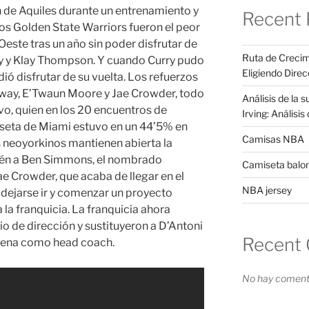
 de Aquiles durante un entrenamiento y
Recent 
os Golden State Warriors fueron el peor
este tras un año sin poder disfrutar de
Ruta de Crecim
ry y Klay Thompson. Y cuando Curry pudo
Eligiendo Direc
ió disfrutar de su vuelta. Los refuerzos
oway, E’Twaun Moore y Jae Crowder, todo
Análisis de la 
vo, quien en los 20 encuentros de
Irving: Análisi
seta de Miami estuvo en un 44’5% en
Camisas NBA
s neoyorkinos mantienen abierta la
ién a Ben Simmons, el nombrado
Camiseta balo
e Crowder, que acaba de llegar en el
NBA jersey
 dejarse ir y comenzar un proyecto
a la franquicia. La franquicia ahora
 de dirección y sustituyeron a D’Antoni
Recent
trena como head coach.
No hay comenta