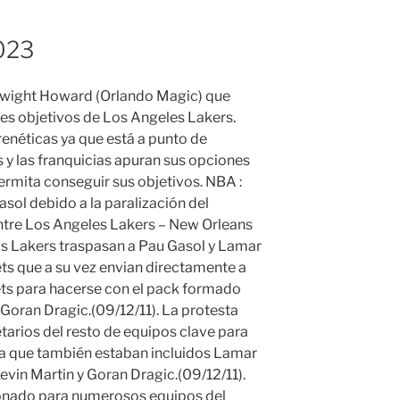
023
 Dwight Howard (Orlando Magic) que
les objetivos de Los Angeles Lakers.
renéticas ya que está a punto de
s y las franquicias apuran sus opciones
ermita conseguir sus objetivos. NBA :
asol debido a la paralización del
tre Los Angeles Lakers – New Orleans
s Lakers traspasan a Pau Gasol y Lamar
s que a su vez envian directamente a
ts para hacerse con el pack formado
 Goran Dragic.(09/12/11). La protesta
tarios del resto de equipos clave para
n la que también estaban incluidos Lamar
evin Martin y Goran Dragic.(09/12/11).
onado para numerosos equipos del