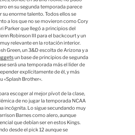
pero en su segunda temporada parece
 su enorme talento. Todos ellos se
unto a los que no se movieron como Cory
i Parker que llegó a principios del
enn Robinson III para el backcourt y un
uy relevante en la rotación interior.
osh Green, un 3&D escolta de Arizona y a
uggets
un base de principios de segunda
base será una temporada más el líder de
epender explícitamente de él, y más
su «Splash Brother«.
para escoger al mejor pívot de la clase,
émica de no jugar la temporada NCAA
na incógnita. Lo sigue secundando muy
Harrison Barnes como alero, aunque
rencial que debían ser en estos Kings.
endo desde el pick 12 aunque se