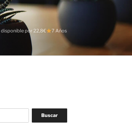
 disponible por 22,8€
7 Años
Buscar