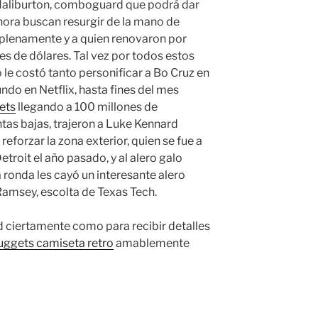
Haliburton, comboguard que podrá dar
Ahora buscan resurgir de la mano de
 plenamente y a quien renovaron por
s de dólares. Tal vez por todos estos
le costó tanto personificar a Bo Cruz en
undo en Netflix, hasta fines del mes
ets
llegando a 100 millones de
antas bajas, trajeron a Luke Kennard
reforzar la zona exterior, quien se fue a
etroit el año pasado, y al alero galo
 ronda les cayó un interesante alero
Ramsey, escolta de Texas Tech.
d ciertamente como para recibir detalles
uggets camiseta retro
amablemente