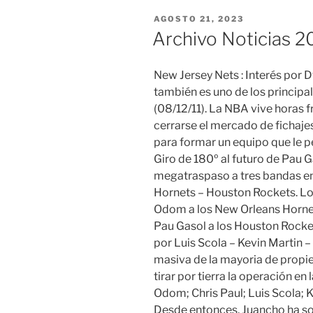
PUBLICADO
AGOSTO 21, 2023
EL
Archivo Noticias 2
New Jersey Nets : Interés por
también es uno de los principa
(08/12/11). La NBA vive horas f
cerrarse el mercado de fichaje
para formar un equipo que le p
Giro de 180º al futuro de Pau G
megatraspaso a tres bandas en
Hornets – Houston Rockets. Lo
Odom a los New Orleans Hornet
Pau Gasol a los Houston Rocke
por Luis Scola – Kevin Martin –
masiva de la mayoria de propie
tirar por tierra la operación e
Odom; Chris Paul; Luis Scola; K
Desde entonces, Juancho ha s