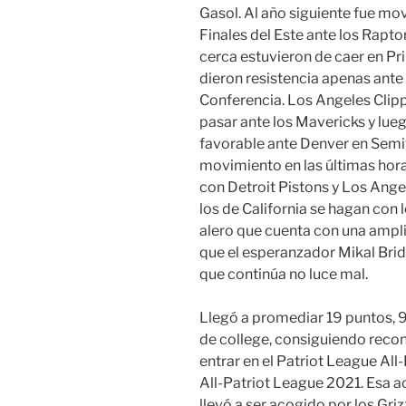
Gasol. Al año siguiente fue mov
Finales del Este ante los Rapt
cerca estuvieron de caer en Pr
dieron resistencia apenas ante
Conferencia. Los Angeles Clip
pasar ante los Mavericks y lue
favorable ante Denver en Semif
movimiento en las últimas horas
con Detroit Pistons y Los Ang
los de California se hagan con 
alero que cuenta con una amplia
que el esperanzador Mikal Bridg
que continúa no luce mal.
Llegó a promediar 19 puntos, 9
de college, consiguiendo reco
entrar en el Patriot League Al
All-Patriot League 2021. Esa a
llevó a ser acogido por los Gri