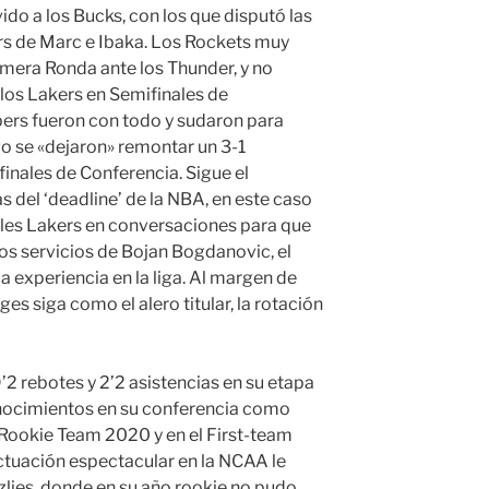
ido a los Bucks, con los que disputó las
ors de Marc e Ibaka. Los Rockets muy
imera Ronda ante los Thunder, y no
 los Lakers en Semifinales de
pers fueron con todo y sudaron para
go se «dejaron» remontar un 3-1
inales de Conferencia. Sigue el
 del ‘deadline’ de la NBA, en este caso
eles Lakers en conversaciones para que
los servicios de Bojan Bogdanovic, el
 experiencia en la liga. Al margen de
es siga como el alero titular, la rotación
’2 rebotes y 2’2 asistencias en su etapa
nocimientos en su conferencia como
l-Rookie Team 2020 y en el First-team
ctuación espectacular en la NCAA le
zzlies, donde en su año rookie no pudo