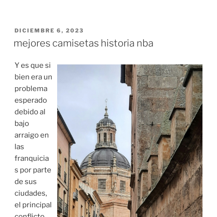
PUBLICADO
DICIEMBRE 6, 2023
EL
mejores camisetas historia nba
Y es que si
bien era un
problema
esperado
debido al
bajo
arraigo en
las
franquicia
s por parte
de sus
ciudades,
el principal
conflicto