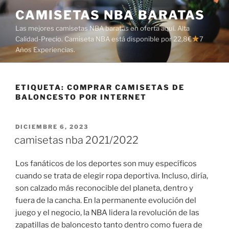
Saltar
CAMISETAS NBA BARATAS
al
Las mejores camisetas NBA baratas en oferta aquí. Alta
contenido
Calidad-Precio. Camiseta NBA está disponible por 22,8€
7
Años Experiencias.
ETIQUETA:
COMPRAR CAMISETAS DE
BALONCESTO POR INTERNET
PUBLICADO
DICIEMBRE 6, 2023
EL
camisetas nba 2021/2022
Los fanáticos de los deportes son muy específicos
cuando se trata de elegir ropa deportiva. Incluso, diría,
son calzado más reconocible del planeta, dentro y
fuera de la cancha. En la permanente evolución del
juego y el negocio, la NBA lidera la revolución de las
zapatillas de baloncesto tanto dentro como fuera de