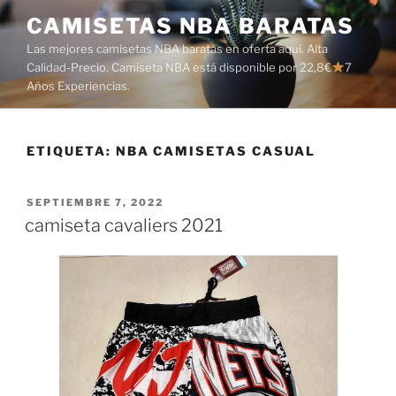
Saltar
CAMISETAS NBA BARATAS
al
Las mejores camisetas NBA baratas en oferta aquí. Alta
contenido
Calidad-Precio. Camiseta NBA está disponible por 22,8€
7
Años Experiencias.
ETIQUETA:
NBA CAMISETAS CASUAL
PUBLICADO
SEPTIEMBRE 7, 2022
EL
camiseta cavaliers 2021