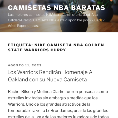
Saltar
CAMISETAS NBA BARATAS
al
Las mejores camisetas NBA baratas en oferta aquí. Alta
contenido
Calidad-Precio. Camiseta NBA está disponible por 22,8€
7
Años Experiencias.
ETIQUETA:
NIKE CAMISETA NBA GOLDEN
STATE WARRIORS CURRY
PUBLICADO
AGOSTO 11, 2023
EL
Los Warriors Rendirán Homenaje A
Oakland con su Nueva Camiseta
Rachel Bilson y Melinda Clarke fueron pensadas como
estrellas invitadas sin embargo a medida que los
Warriors. Uno de los grandes atractivos de la
temporada era ver a LeBron James, una de las grandes
estrellas de la liga y de los mejores jugadores de todos