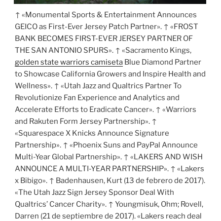
↑ «Monumental Sports & Entertainment Announces
GEICO as First-Ever Jersey Patch Partner». ↑ «FROST
BANK BECOMES FIRST-EVER JERSEY PARTNER OF
THE SAN ANTONIO SPURS». ↑ «Sacramento Kings,
golden state warriors camiseta
Blue Diamond Partner
to Showcase California Growers and Inspire Health and
Wellness». ↑ «Utah Jazz and Qualtrics Partner To
Revolutionize Fan Experience and Analytics and
Accelerate Efforts to Eradicate Cancer». ↑ «Warriors
and Rakuten Form Jersey Partnership». ↑
«Squarespace X Knicks Announce Signature
Partnership». ↑ «Phoenix Suns and PayPal Announce
Multi-Year Global Partnership». ↑ «LAKERS AND WISH
ANNOUNCE A MULTI-YEAR PARTNERSHIP». ↑ «Lakers
x Bibigo». ↑ Badenhausen, Kurt (13 de febrero de 2017).
«The Utah Jazz Sign Jersey Sponsor Deal With
Qualtrics’ Cancer Charity». ↑ Youngmisuk, Ohm; Rovell,
Darren (21 de septiembre de 2017). «Lakers reach deal