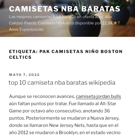
Saltar
CAMISETAS NBA BARATAS
al
Las mejores camisetas NBA baratas en oferta aquí. Alta
contenido
Calidad-Precio. Camiseta NBA está disponible por 22,8€
7
Años Experiencias.
ETIQUETA:
PAK CAMISETAS NIÑO BOSTON
CELTICS
PUBLICADO
MAYO 7, 2022
EL
top 10 camiseta nba baratas wikipedia
Aunque se reconocen avances,
camiseta jordan bulls
aún faltan puntos por tratar. Fue llamado al All-Star
Game por octavo año consecutivo, anotando 36
puntos. Posteriormente se mudaron a Nueva Jersey,
donde se llamaron New Jersey Nets, hasta que en el
año 2012 se mudaron a Brooklyn, en el estado vecino