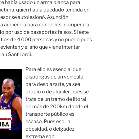
bre había usado un arma blanca para
víctima, quien había quedado tendida en
gresor se autolesionó. Asunción
a audiencia para conocer si recupera la
o por uso de pasaportes falsos. Si este
sitios de 4.000 personas y no puedo pues
revienten y el año que viene intentar
lau Sant Jordi.
Para ello es esencial que
dispongas de un vehículo
para desplazarte, ya sea
propio o de alquiler, pues se
trata de un tramo de litoral
de más de 200km donde el
transporte público es
escaso. Pues eso, la
obesidad, o delgadez
extrema son