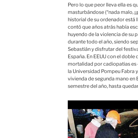
Pero lo que peor lleva ella es q
masturbándose (“nada malo, ¡¡pe
historial de su ordenador está
contó que años atrás había es
huyendo de la violencia de su p
durante todo el año, siendo sep
Sebastián y disfrutar del festi
España. En EEUU con el doble 
mortalidad por cadiopatias es 
la Universidad Pompeu Fabra y 
vivienda de segunda mano en E
semestre del año, hasta quedar