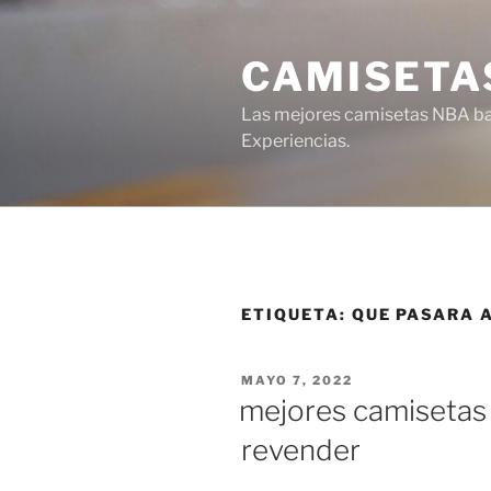
Saltar
al
CAMISETA
contenido
Las mejores camisetas NBA bar
Experiencias.
ETIQUETA:
QUE PASARA 
PUBLICADO
MAYO 7, 2022
EL
mejores camisetas 
revender