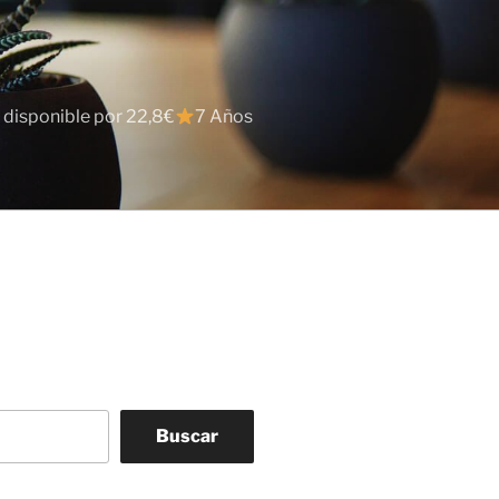
 disponible por 22,8€
7 Años
Buscar