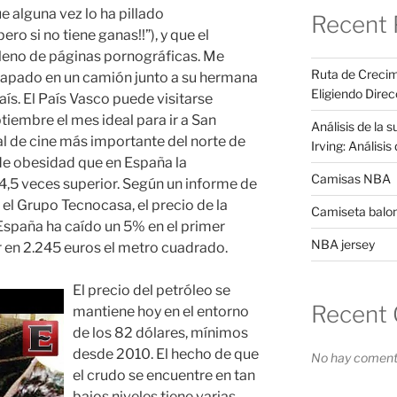
ue alguna vez lo ha pillado
Recent 
ro si no tiene ganas!!”), y que el
 lleno de páginas pornográficas. Me
Ruta de Crecim
capado en un camión junto a su hermana
Eligiendo Direc
aís. El País Vasco puede visitarse
tiembre el mes ideal para ir a San
Análisis de la 
val de cine más importante del norte de
Irving: Análisi
de obesidad que en España la
Camisas NBA
4,5 veces superior. Según un informe de
el Grupo Tecnocasa, el precio de la
Camiseta balo
spaña ha caído un 5% en el primer
NBA jersey
 en 2.245 euros el metro cuadrado.
El precio del petróleo se
Recent
mantiene hoy en el entorno
de los 82 dólares, mínimos
desde 2010. El hecho de que
No hay comenta
el crudo se encuentre en tan
bajos niveles tiene varias