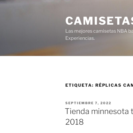
Saltar
al
CAMISETA
contenido
Las mejores camisetas NBA bar
Experiencias.
ETIQUETA:
RÉPLICAS CA
PUBLICADO
SEPTIEMBRE 7, 2022
EL
Tienda minnesota 
2018