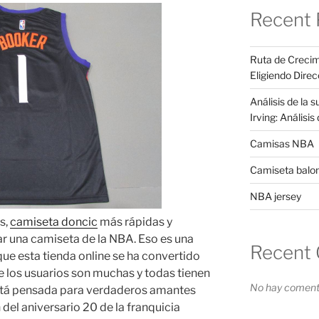
Recent 
Ruta de Crecim
Eligiendo Direc
Análisis de la 
Irving: Análisi
Camisas NBA
Camiseta balo
NBA jersey
s,
camiseta doncic
más rápidas y
ar una camiseta de la NBA. Eso es una
Recent
que esta tienda online se ha convertido
 de los usuarios son muchas y todas tienen
No hay comenta
está pensada para verdaderos amantes
el aniversario 20 de la franquicia