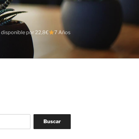
 disponible por 22,8€
7 Años
Buscar