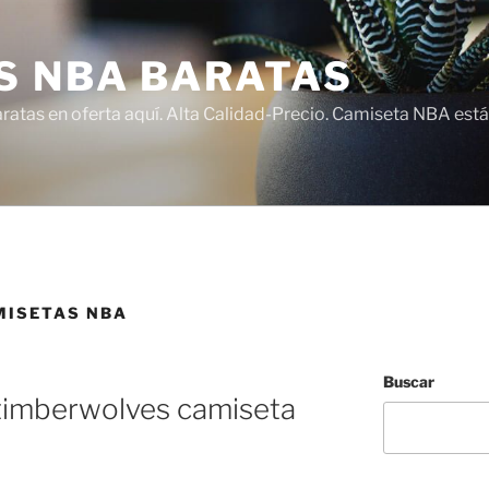
S NBA BARATAS
atas en oferta aquí. Alta Calidad-Precio. Camiseta NBA está
MISETAS NBA
Buscar
timberwolves camiseta