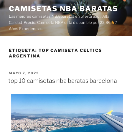
Saltar
CAMISETAS NBA BARATAS
al
Las mejores camisetas NBA baratas en oferta aquí. Alta
contenido
Calidad-Precio. Camiseta NBA está disponible por 22,8€
7
Años Experiencias.
ETIQUETA:
TOP CAMISETA CELTICS
ARGENTINA
PUBLICADO
MAYO 7, 2022
EL
top 10 camisetas nba baratas barcelona