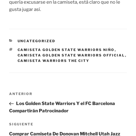
quería excusarse en la camiseta, está claro que no le
gusta jugar así.
CATEGORÍAS
UNCATEGORIZED
ETIQUETAS
CAMISETA GOLDEN STATE WARRIORS NIÑO
,
CAMISETA GOLDEN STATE WARRIORS OFFICIAL
,
CAMISETA WARRIORS THE CITY
Navegación
Entrada
ANTERIOR
de
anterior:
Los Golden State Warriors Y el FC Barcelona
entradas
Compartirán Patrocinador
Siguiente
SIGUIENTE
entrada
Comprar Camiseta De Donovan Mitchell Utah Jazz