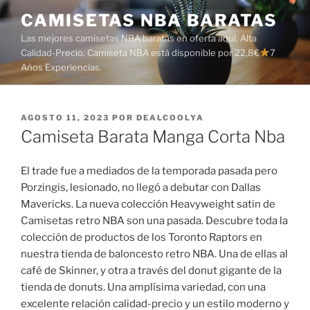
Saltar
CAMISETAS NBA BARATAS
al
Las mejores camisetas NBA baratas en oferta aquí. Alta
contenido
Calidad-Precio. Camiseta NBA está disponible por 22,8€
7
Años Experiencias.
PUBLICADO
AGOSTO 11, 2023
POR
DEALCOOLYA
EL
Camiseta Barata Manga Corta Nba
El trade fue a mediados de la temporada pasada pero
Porzingis, lesionado, no llegó a debutar con Dallas
Mavericks. La nueva colección Heavyweight satin de
Camisetas retro NBA son una pasada. Descubre toda la
colección de productos de los Toronto Raptors en
nuestra tienda de baloncesto retro NBA. Una de ellas al
café de Skinner, y otra a través del donut gigante de la
tienda de donuts. Una amplísima variedad, con una
excelente relación calidad-precio y un estilo moderno y