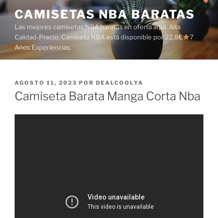
Saltar
CAMISETAS NBA BARATAS
al
Las mejores camisetas NBA baratas en oferta aquí. Alta
contenido
Calidad-Precio. Camiseta NBA está disponible por 22,8€
7
Años Experiencias.
PUBLICADO
AGOSTO 11, 2023
POR
DEALCOOLYA
EL
Camiseta Barata Manga Corta Nba