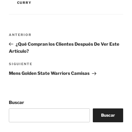
CURRY
Navegación
Entrada
ANTERIOR
de
anterior:
¿Qué Compran los Clientes Después De Ver Este
entradas
Artículo?
Siguiente
SIGUIENTE
entrada
Mens Golden State Warriors Camisas
Buscar
Buscar