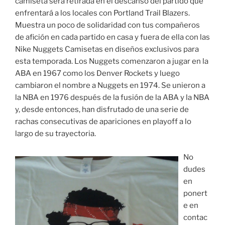
camiseta será retirada en el descanso del partido que
enfrentará a los locales con Portland Trail Blazers.
Muestra un poco de solidaridad con tus compañeros
de afición en cada partido en casa y fuera de ella con las
Nike Nuggets Camisetas en diseños exclusivos para
esta temporada. Los Nuggets comenzaron a jugar en la
ABA en 1967 como los Denver Rockets y luego
cambiaron el nombre a Nuggets en 1974. Se unieron a
la NBA en 1976 después de la fusión de la ABA y la NBA
y, desde entonces, han disfrutado de una serie de
rachas consecutivas de apariciones en playoff a lo
largo de su trayectoria.
No
dudes
en
ponert
e en
contac