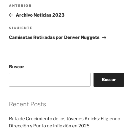
Navegación
Entrada
ANTERIOR
de
anterior:
Archivo Noticias 2023
entradas
Siguiente
SIGUIENTE
entrada
Camisetas Retiradas por Denver Nuggets
Buscar
Buscar
Recent Posts
Ruta de Crecimiento de los Jóvenes Knicks: Eligiendo
Dirección y Punto de Inflexión en 2025