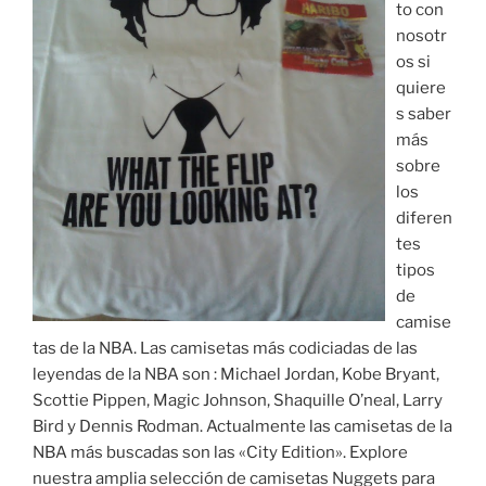
to con
nosotr
os si
quiere
s saber
más
sobre
los
diferen
tes
tipos
de
camise
tas de la NBA. Las camisetas más codiciadas de las
leyendas de la NBA son : Michael Jordan, Kobe Bryant,
Scottie Pippen, Magic Johnson, Shaquille O’neal, Larry
Bird y Dennis Rodman. Actualmente las camisetas de la
NBA más buscadas son las «City Edition». Explore
nuestra amplia selección de camisetas Nuggets para