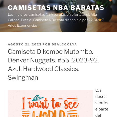
Saltar
CAMISETAS NBA BARATAS
al
Las mejores camisetas NBA baratas en oferta aquí. Alta
contenido
Calidad-Precio. Camiseta NBA está disponible por 22,8€
7
Años Experiencias.
PUBLICADO
AGOSTO 21, 2023
POR
DEALCOOLYA
EL
Camiseta Dikembe Mutombo.
Denver Nuggets. #55. 2023-92.
Azul. Hardwood Classics.
Swingman
O, si
desea
sentirs
e parte
del