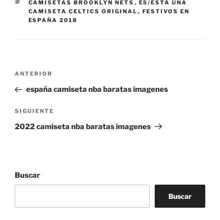
ETIQUETAS
CAMISETAS BROOKLYN NETS
,
ES/ESTÁ UNA
CAMISETA CELTICS ORIGINAL
,
FESTIVOS EN
ESPAÑA 2018
Navegación
Entrada
ANTERIOR
de
anterior:
españa camiseta nba baratas imagenes
entradas
Siguiente
SIGUIENTE
entrada
2022 camiseta nba baratas imagenes
Buscar
Buscar