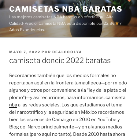
Saltar
CAMISETAS NBA BARATAS
al
Las mejores camisetas NBA baratas en oferta aquí. Alta
contenido
Calidad-Precio. Camiseta NBA está disponible por 22,8€
7
Años Experiencias.
PUBLICADO
MAYO 7, 2022
POR
DEALCOOLYA
EL
camiseta doncic 2022 baratas
Recordamos también que los medios formales no
reportaban aquí en la frontera tamaulipeca—por miedo
algunos y otros por conveniencia (la “ley de la plata o el
plomo”)—y así recurrimos, para informarnos,
camiseta
nba
a las redes sociales. Los que estudiamos el tema
del narcotráfico y la seguridad en México recordamos
bien las escenas de Camargo en 2010 en YouTube y
Blog del Narco principalmente—y en algunos medios
formales (pero aquí no tanto). Desde 2010 hasta ahora