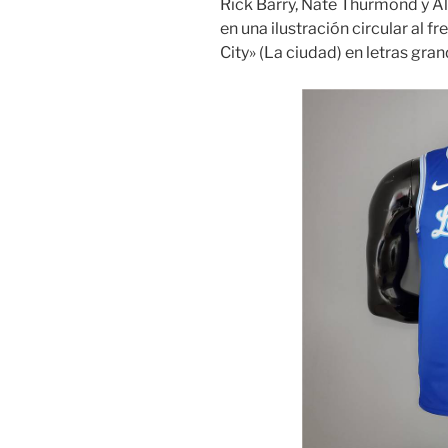
Rick Barry, Nate Thurmond y Al 
en una ilustración circular al f
City» (La ciudad) en letras gra