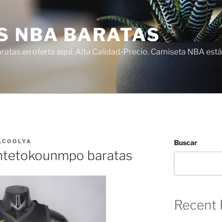
S NBA BARATAS
atas en oferta aquí. Alta Calidad-Precio. Camiseta NBA está
LCOOLYA
Buscar
antetokounmpo baratas
Recent 