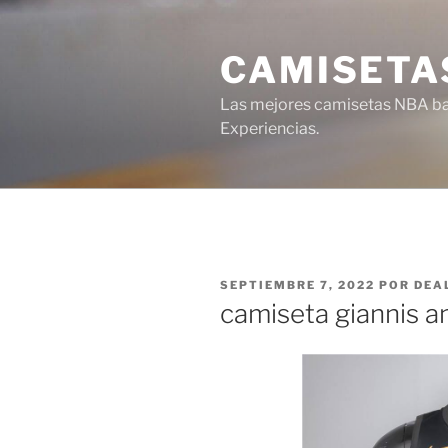
Saltar
al
CAMISETA
contenido
Las mejores camisetas NBA bar
Experiencias.
PUBLICADO
SEPTIEMBRE 7, 2022
POR
DEA
EL
camiseta giannis 