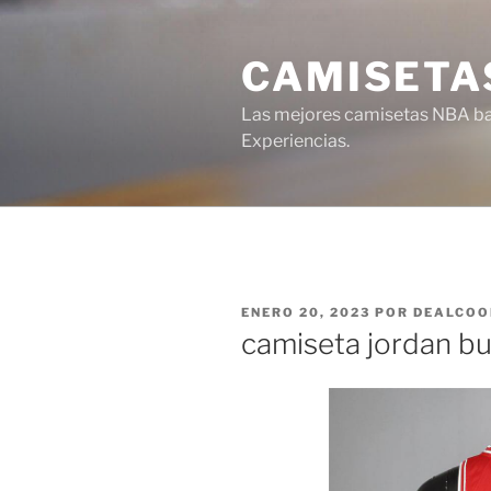
Saltar
al
CAMISETA
contenido
Las mejores camisetas NBA bar
Experiencias.
PUBLICADO
ENERO 20, 2023
POR
DEALCOO
EL
camiseta jordan bu