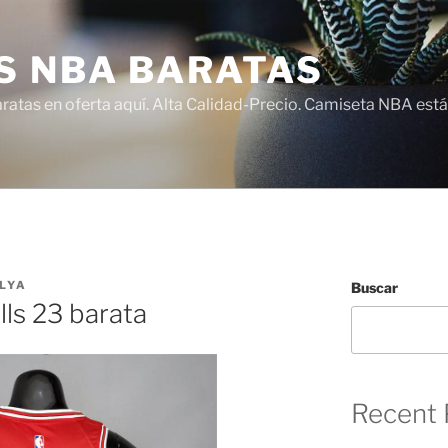
S NBA BARATAS
atas en oferta aquí. Alta Calidad-Precio. Camiseta NBA está
LYA
Buscar
lls 23 barata
Recent 