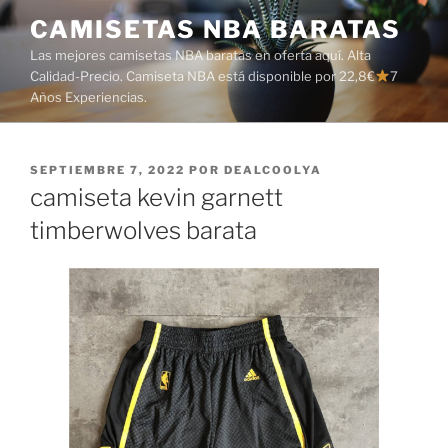
Saltar
CAMISETAS NBA BARATAS
al
Las mejores camisetas NBA baratas en oferta aquí. Alta
contenido
Calidad-Precio. Camiseta NBA está disponible por 22,8€
7
Años Experiencias.
PUBLICADO
SEPTIEMBRE 7, 2022
POR
DEALCOOLYA
EL
camiseta kevin garnett
timberwolves barata