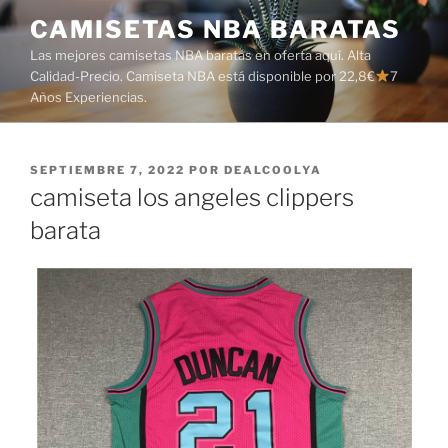
Saltar
CAMISETAS NBA BARATAS
al
Las mejores camisetas NBA baratas en oferta aquí. Alta
contenido
Calidad-Precio. Camiseta NBA está disponible por 22,8€
7
Años Experiencias.
PUBLICADO
SEPTIEMBRE 7, 2022
POR
DEALCOOLYA
EL
camiseta los angeles clippers
barata